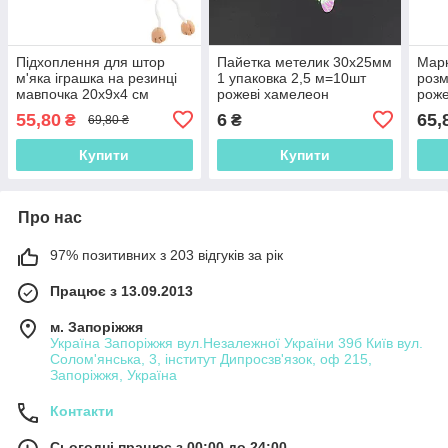
Підхоплення для штор
Пайетка метелик 30х25мм
Марк
м'яка іграшка на резинці
1 упаковка 2,5 м=10шт
розм
мавпочка 20х9х4 см
рожеві хамелеон
роже
бежева (60204.010)
(50069.001)
55,80
6
65,
₴
₴
69,80 ₴
Купити
Купити
Про нас
97% позитивних з 203 відгуків за рік
Працює з 13.09.2013
м. Запоріжжя
Україна Запоріжжя вул.Незалежної України 39б Київ вул.
Солом'янська, 3, інститут Дипросзв'язок, оф 215,
Запоріжжя, Україна
Контакти
Сьогодні працює з 00:00 до 24:00