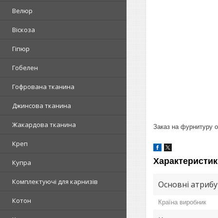
Велюр
Віскоза
Гіпюр
Гобелен
Гофрована тканина
Джинсова тканина
Жакардова тканина
Заказ на фурнитуру о
Креп
Характеристик
Купра
Комплектуючі для карнизів
Основні атриб
Котон
Країна виробник