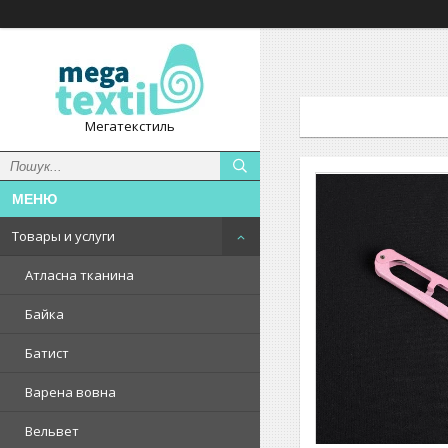
Мегатекстиль
Товары и услуги
Атласна тканина
Байка
Батист
Варена вовна
Вельвет