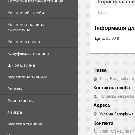
Користувальни
Костюмна класична тканина
Костюмний стрейч
Стан
Костюмна тканина
Інформація дл
синтетична
Ціна:
33,90 ₴
Костюмна вовна
Камуфляжна тканина
Шкіра штучна
Мереживна тканина
Таки, Вигідний опт
Рогожка
Галинска Анжеліка
Льон тканина
Лайкра
Україна Запоріжжя 
Марлева тканина
+380 (67) 614-08-09