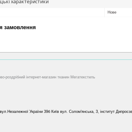
цькі характеристики
Нове
я замовлення
ово-роздрібний інтернет-магазин тканин Мегатекстиль
вул.Незалежної України 39б Київ вул. Солом'янська, 3, інститут Дипросзв