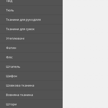
Твід
Тюль
Тканини для рукоділля
Тканини для сумок
Утеплювачі
Фатин
Фліс
Штапель
Шифон
Шовкова тканина
Вовняна тканина
Штори