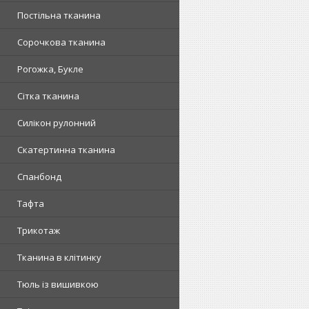
Постільна тканина
Сорочкова тканина
Рогожка, Букле
Сітка тканина
Силікон рулонний
Скатертинна тканина
Спанбонд
Тафта
Трикотаж
Тканина в клітинку
Тюль із вишивкою