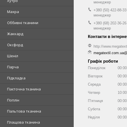
Хутро
менеджер
+380 (50) 422-88-33
Махра
менеджер
Оббивні тканини
+380 (68) 202-36-26
менеджер
Жаккард
Оксфорд
http://www.megatext
megatextil.com.ua
Шеніл
Графік роботи
Парча
Понеділок
00:00
Вівторок
00:00
Підкладка
Середа
00:00
Паєточна тканина
Четвер
10:00
Поплін
Пʼятниця
00:00
Субота
00:00
Пальтова тканина
Неділя
00:00
Плащова тканина