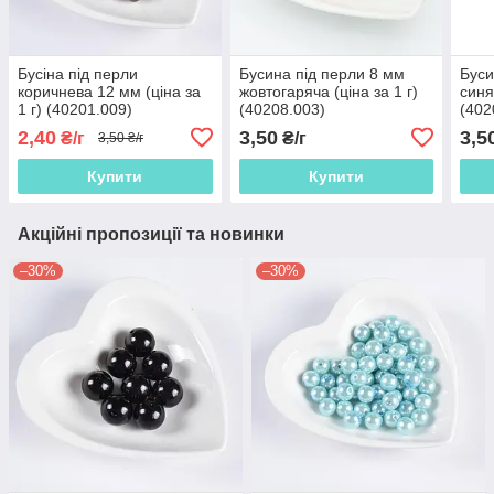
Бусіна під перли
Бусина під перли 8 мм
Буси
коричнева 12 мм (ціна за
жовтогаряча (ціна за 1 г)
синя
1 г) (40201.009)
(40208.003)
(402
2,40
3,50
3,5
₴/г
₴/г
3,50 ₴/г
Купити
Купити
Акційні пропозиції та новинки
–30%
–30%