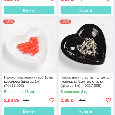
Купити
Купити
–30%
–30%
Намистина пластик куб 10мм
Намистина пластик під метал
коралова (ціна за 1м)
гранчаста 8мм золотиста
(40217.002)
(ціна за 1м) (40217.005)
В наявності 18 од.
В наявності 8 од.
2,80
2,80
₴/г
₴/г
4 ₴/г
4 ₴/г
Купити
Купити