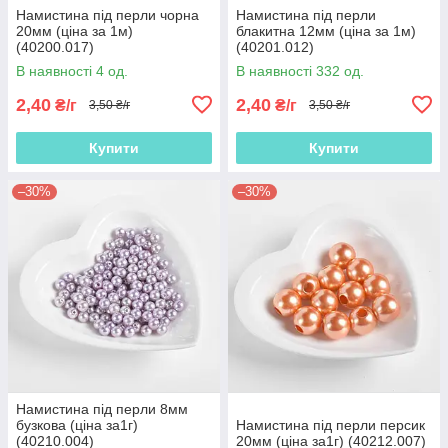
Намистина під перли чорна
Намистина під перли
20мм (ціна за 1м)
блакитна 12мм (ціна за 1м)
(40200.017)
(40201.012)
В наявності 4 од.
В наявності 332 од.
2,40
2,40
₴/г
₴/г
3,50 ₴/г
3,50 ₴/г
Купити
Купити
–30%
–30%
Намистина під перли 8мм
бузкова (ціна за1г)
Намистина під перли персик
(40210.004)
20мм (ціна за1г) (40212.007)