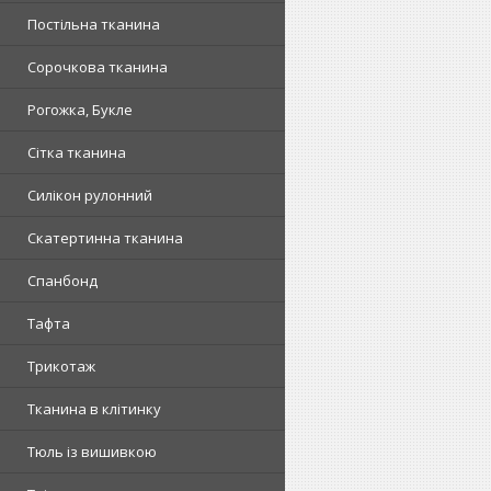
Постільна тканина
Сорочкова тканина
Рогожка, Букле
Сітка тканина
Силікон рулонний
Скатертинна тканина
Спанбонд
Тафта
Трикотаж
Тканина в клітинку
Тюль із вишивкою