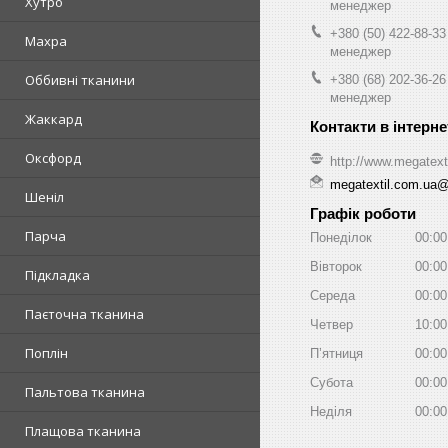
Хутро
менеджер
+380 (50) 422-88-33
Махра
менеджер
Оббивні тканини
+380 (68) 202-36-26
менеджер
Жаккард
Оксфорд
http://www.megatext
megatextil.com.ua
Шеніл
Графік роботи
Парча
Понеділок
00:00
Вівторок
00:00
Підкладка
Середа
00:00
Паєточна тканина
Четвер
10:00
Поплін
Пʼятниця
00:00
Субота
00:00
Пальтова тканина
Неділя
00:00
Плащова тканина