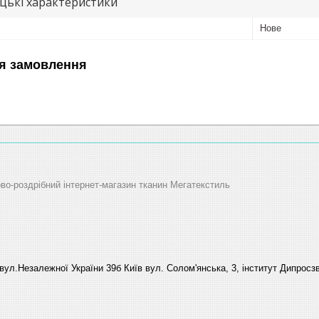
цькі характеристики
Нове
я замовлення
ово-роздрібний інтернет-магазин тканин Мегатекстиль
вул.Незалежної України 39б Київ вул. Солом'янська, 3, інститут Дипросзв