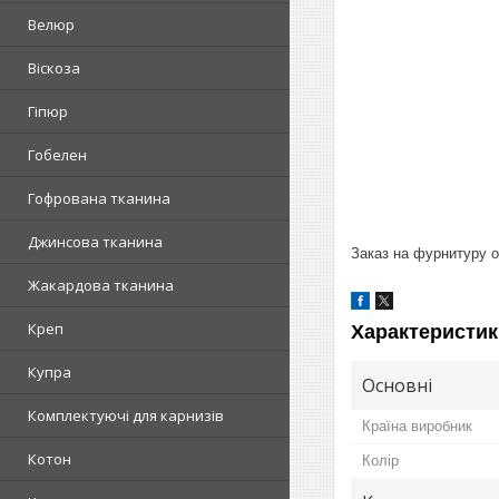
Велюр
Віскоза
Гіпюр
Гобелен
Гофрована тканина
Джинсова тканина
Заказ на фурнитуру от
Жакардова тканина
Креп
Характеристик
Купра
Основні
Комплектуючі для карнизів
Країна виробник
Котон
Колір