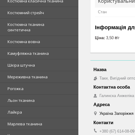
Користувальни
Костюмна класична тканина
Стан
Костюмний стрейч
Костюмна тканина
Інформація дл
синтетична
Ціна:
3,50 ₴/г
Костюмна вовна
Камуфляжна тканина
Шкіра штучна
Мереживна тканина
Таки, Вигідний опт
Рогожка
Галинска Анжеліка
Льон тканина
Лайкра
Україна Запоріжжя 
Марлева тканина
+380 (67) 614-08-09