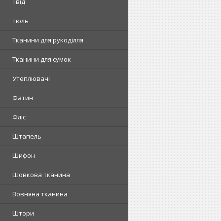
Твід
Тюль
Тканини для рукоділля
Тканини для сумок
Утеплювачі
Фатин
Фліс
Штапель
Шифон
Шовкова тканина
Вовняна тканина
Штори