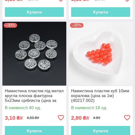
Купити
Купити
–30%
–30%
Намистина пластик під метал
Намистина пластик куб 10мм
кругла плоска фактурна
коралова (ціна за 1м)
5х23мм срібляста (ціна за
(40217.002)
1м) (40214.004)
В наявності 40 од.
В наявності 18 од.
3,10
2,80
₴/г
₴/г
4,50 ₴/г
4 ₴/г
Купити
Купити