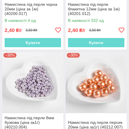
Намистина під перли чорна
Намистина під перли
20мм (ціна за 1м)
блакитна 12мм (ціна за 1м)
(40200.017)
(40201.012)
В наявності 4 од.
В наявності 332 од.
2,40
2,40
₴/г
₴/г
3,50 ₴/г
3,50 ₴/г
Купити
Купити
–30%
–30%
Намистина під перли 8мм
бузкова (ціна за1г)
Намистина під перли персик
(40210.004)
20мм (ціна за1г) (40212.007)