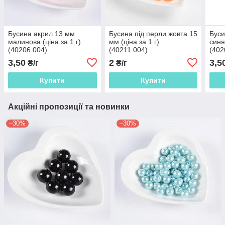
Бусина акрил 13 мм
Бусина під перли жовта 15
Буси
малинова (ціна за 1 г)
мм (ціна за 1 г)
синя
(40206.004)
(40211.004)
(402
3,50
2
3,5
₴/г
₴/г
Купити
Купити
Акційні пропозиції та новинки
–30%
–30%