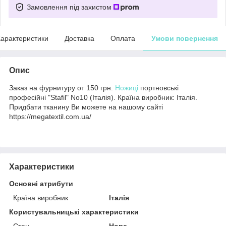
Замовлення під захистом
арактеристики
Доставка
Оплата
Умови повернення
Опис
Заказ на фурнитуру от 150 грн.
Ножиці
портновські
професійні "Stafil" No10 (Італія). Країна виробник: Італія.
Придбати тканину Ви можете на нашому сайті
https://megatextil.com.ua/
Характеристики
Основні атрибути
Країна виробник
Італія
Користувальницькі характеристики
Стан
Нове