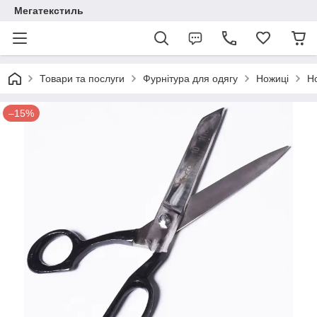
Мегатекстиль
Товари та послуги
Фурнітура для одягу
Ножиці
Но
–15%