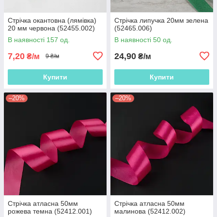
Стрічка окантовна (лямівка)
Стрічка липучка 20мм зелена
20 мм червона (52455.002)
(52465.006)
В наявності 157 од.
В наявності 50 од.
7,20
24,90
₴/м
₴/м
9 ₴/м
Купити
Купити
–20%
–20%
Стрічка атласна 50мм
Стрічка атласна 50мм
рожева темна (52412.001)
малинова (52412.002)