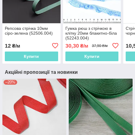
Репсова стрічка 10мм
Гумка рюш з стрічкою в
Стрі
сіро-зелена (52506.004)
клітку 20мм блакитно-біла
чорн
(52243.004)
12
30,30
10,
₴/м
₴/м
37,90 ₴/м
Купити
Купити
Акційні пропозиції та новинки
–20%