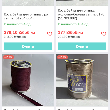
Коса бейка для оптика
Коса бейка для оптива сіра
молочно-бежева світла 8178
світла (51704.004)
(51703.002)
В наявності 4 од.
В наявності 104 од.
279,10
177
₴/бобіна
₴/бобіна
348,90 ₴/бобіна
221,30 ₴/бобіна
Купити
Купити
–20%
–20%