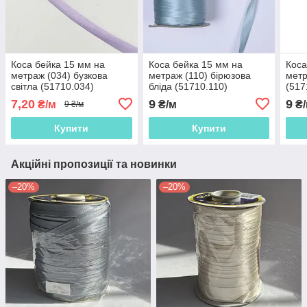
Коса бейка 15 мм на
Коса бейка 15 мм на
Коса
метраж (034) бузкова
метраж (110) бірюзова
метр
світла (51710.034)
бліда (51710.110)
(517
7,20
9
9
₴/м
₴/м
₴/
9 ₴/м
Купити
Купити
Акційні пропозиції та новинки
–20%
–20%