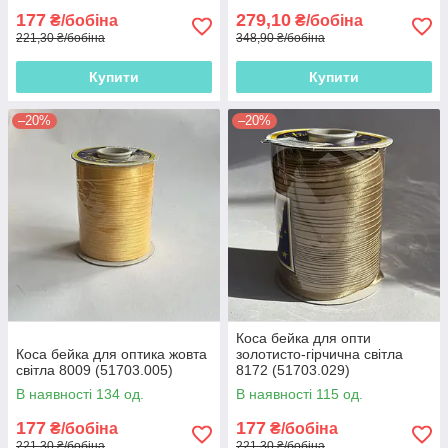
177
279,10
₴/бобіна
₴/бобіна
221,30 ₴/бобіна
348,90 ₴/бобіна
Купити
Купити
–20%
–20%
Коса бейка для опти
Коса бейка для оптика жовта
золотисто-гірчична світла
світла 8009 (51703.005)
8172 (51703.029)
В наявності 134 од.
В наявності 115 од.
177
177
₴/бобіна
₴/бобіна
221,30 ₴/бобіна
221,30 ₴/бобіна