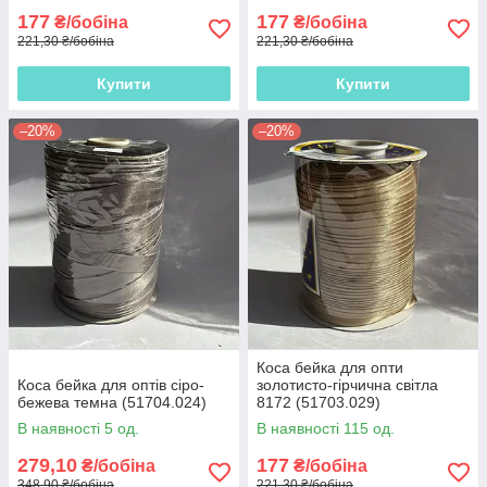
177
177
₴/бобіна
₴/бобіна
221,30 ₴/бобіна
221,30 ₴/бобіна
Купити
Купити
–20%
–20%
Коса бейка для опти
Коса бейка для оптів сіро-
золотисто-гірчична світла
бежева темна (51704.024)
8172 (51703.029)
В наявності 5 од.
В наявності 115 од.
279,10
177
₴/бобіна
₴/бобіна
348,90 ₴/бобіна
221,30 ₴/бобіна