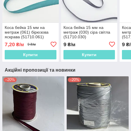
Коса бейка 15 мм на
Коса бейка 15 мм на
Коса
метраж (061) бірюзова
метраж (030) сіра світла
метр
яскрава (51710.061)
(51710.030)
(517
7,20
9
9
₴/м
₴/м
₴/
9 ₴/м
Купити
Купити
Акційні пропозиції та новинки
–20%
–20%