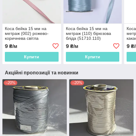
Коса бейка 15 мм на
Коса бейка 15 мм на
Коса
метраж (002) рожево-
метраж (110) бірюзова
метр
коричнева світла
бліда (51710.110)
кака
(51710.002)
9
9
9
₴/м
₴/м
₴/
Купити
Купити
Акційні пропозиції та новинки
–20%
–20%