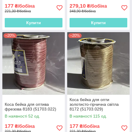
177
279,10
₴/бобіна
₴/бобіна
221,30 ₴/бобіна
348,90 ₴/бобіна
Купити
Купити
–20%
–20%
Коса бейка для опти
Коса бейка для оптива
золотисто-гірчична світла
фрезова 8183 (51703.022)
8172 (51703.029)
В наявності 52 од.
В наявності 115 од.
177
177
₴/бобіна
₴/бобіна
221,30 ₴/бобіна
221,30 ₴/бобіна