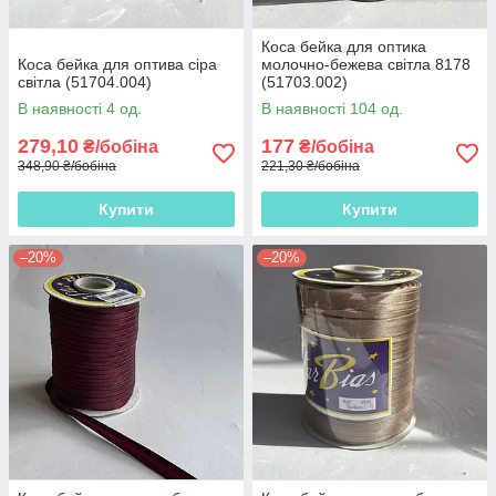
Коса бейка для оптика
Коса бейка для оптива сіра
молочно-бежева світла 8178
світла (51704.004)
(51703.002)
В наявності 4 од.
В наявності 104 од.
279,10
177
₴/бобіна
₴/бобіна
348,90 ₴/бобіна
221,30 ₴/бобіна
Купити
Купити
–20%
–20%