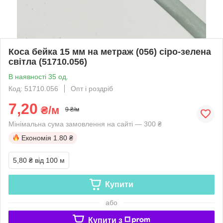
Коса бейка 15 мм на метраж (056) сіро-зелена
світла (51710.056)
В наявності 35 од.
Код: 51710.056
Опт і роздріб
7,20
₴/м
9 ₴/м
Мінімальна сума замовлення на сайті — 300 ₴
Економія
1.80 ₴
5,80 ₴
від 100 м
Купити
або
Купити з