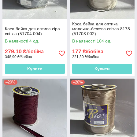
Коса бейка для оптика
Коса бейка для оптива сіра
молочно-бежева світла 8178
світла (51704.004)
(51703.002)
В наявності 4 од.
В наявності 104 од.
279,10
177
₴/бобіна
₴/бобіна
348,90 ₴/бобіна
221,30 ₴/бобіна
Купити
Купити
–20%
–20%