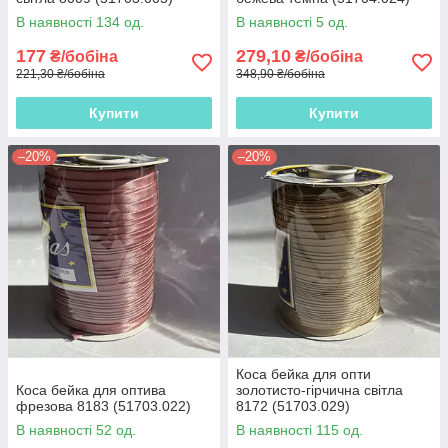
В наявності 134 од.
В наявності 5 од.
177
279,10
₴/бобіна
₴/бобіна
221,30 ₴/бобіна
348,90 ₴/бобіна
Купити
Купити
–20%
–20%
Коса бейка для опти
Коса бейка для оптива
золотисто-гірчична світла
фрезова 8183 (51703.022)
8172 (51703.029)
В наявності 52 од.
В наявності 115 од.