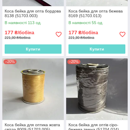
Коса бейка для опта бордова
Коса бейка для опта бежева
8138 (51703.003)
8169 (51703.013)
В наявності 113 од.
В наявності 55 од.
177
177
₴/бобіна
₴/бобіна
221,30 ₴/бобіна
221,30 ₴/бобіна
Купити
Купити
–20%
–20%
Коса бейка для оптика жовта
Коса бейка для оптів сіро-
світла 8009 (51703.005)
бежева темна (51704.024)