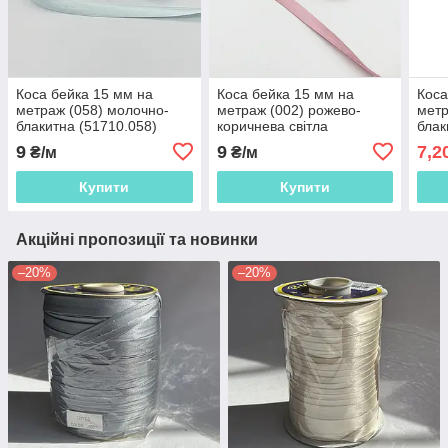
Коса бейка 15 мм на
Коса бейка 15 мм на
Коса
метраж (058) молочно-
метраж (002) рожево-
метр
блакитна (51710.058)
коричнева світла
блак
(51710.002)
9
9
7,2
₴/м
₴/м
Купити
Купити
Акційні пропозиції та новинки
–20%
–20%