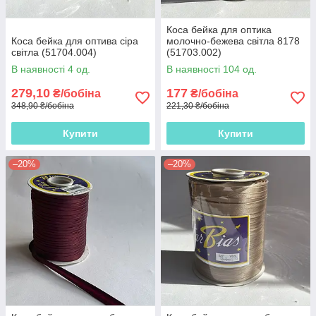
Коса бейка для оптика
Коса бейка для оптива сіра
молочно-бежева світла 8178
світла (51704.004)
(51703.002)
В наявності 4 од.
В наявності 104 од.
279,10
177
₴/бобіна
₴/бобіна
348,90 ₴/бобіна
221,30 ₴/бобіна
Купити
Купити
–20%
–20%