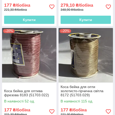
177
279,10
₴/бобіна
₴/бобіна
221,30 ₴/бобіна
348,90 ₴/бобіна
Купити
Купити
–20%
–20%
Коса бейка для опти
Коса бейка для оптива
золотисто-гірчична світла
фрезова 8183 (51703.022)
8172 (51703.029)
В наявності 52 од.
В наявності 115 од.
177
177
₴/бобіна
₴/бобіна
221,30 ₴/бобіна
221,30 ₴/бобіна