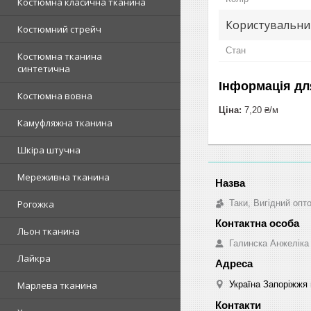
Костюмна класична тканина
Користувальни
Костюмний стрейч
Стан
Костюмна тканина
синтетична
Інформація дл
Костюмна вовна
Ціна:
7,20 ₴/м
Камуфляжна тканина
Шкіра штучна
Мереживна тканина
Таки, Вигідний опт
Рогожка
Льон тканина
Галинска Анжеліка
Лайкра
Україна Запоріжжя 
Марлева тканина