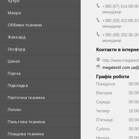
Хутро
+380 (67) 614-08-09
менеджер
Махра
+380 (50) 422-88-33
Оббивні тканини
менеджер
+380 (68) 202-36-26
Жаккард
менеджер
Оксфорд
http://www.megatext
Шеніл
megatextil.com.ua
Парча
Графік роботи
Понеділок
00:00
Підкладка
Вівторок
00:00
Паєточна тканина
Середа
00:00
Поплін
Четвер
10:00
Пʼятниця
00:00
Пальтова тканина
Субота
00:00
Плащова тканина
Неділя
00:00