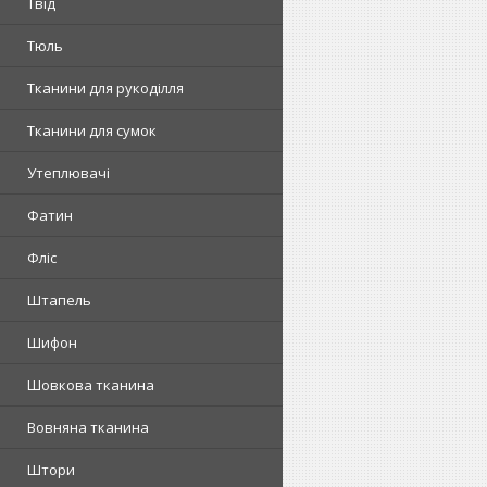
Твід
Тюль
Тканини для рукоділля
Тканини для сумок
Утеплювачі
Фатин
Фліс
Штапель
Шифон
Шовкова тканина
Вовняна тканина
Штори