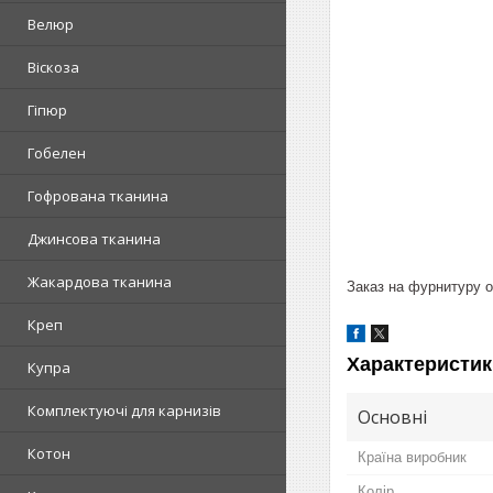
Велюр
Віскоза
Гіпюр
Гобелен
Гофрована тканина
Джинсова тканина
Жакардова тканина
Заказ на фурнитуру от
Креп
Характеристик
Купра
Комплектуючі для карнизів
Основні
Котон
Країна виробник
Колір