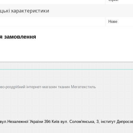
цькі характеристики
Нове
я замовлення
ово-роздрібний інтернет-магазин тканин Мегатекстиль
вул.Незалежної України 39б Київ вул. Солом'янська, 3, інститут Дипросзв