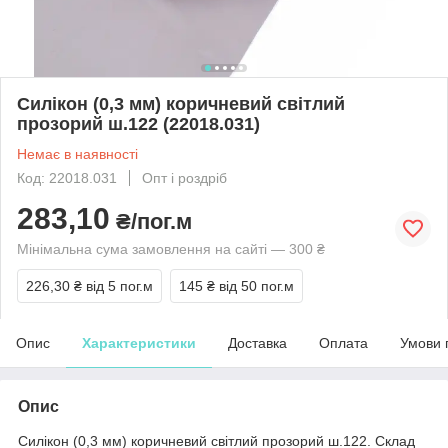
Силікон (0,3 мм) коричневий світлий
прозорий ш.122 (22018.031)
Немає в наявності
Код: 22018.031
Опт і роздріб
283,10
₴/пог.м
Мінімальна сума замовлення на сайті — 300 ₴
226,30 ₴
від 5 пог.м
145 ₴
від 50 пог.м
Опис
Характеристики
Доставка
Оплата
Умови 
Опис
Силікон (0,3 мм) коричневий світлий прозорий ш.122. Склад