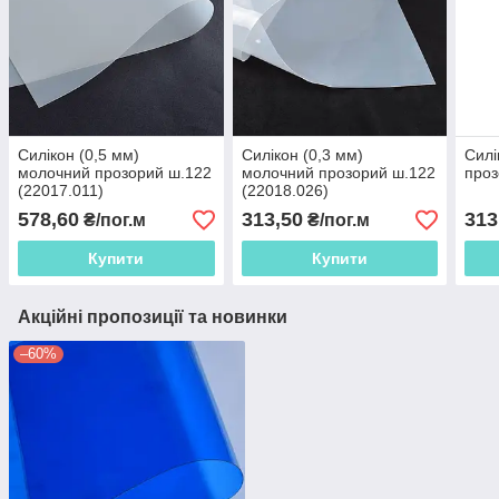
Силікон (0,5 мм)
Силікон (0,3 мм)
Силі
молочний прозорий ш.122
молочний прозорий ш.122
проз
(22017.011)
(22018.026)
578,60
313,50
313
₴/пог.м
₴/пог.м
Купити
Купити
Акційні пропозиції та новинки
–60%