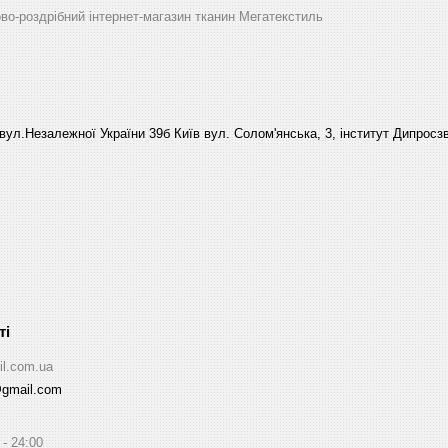
ово-роздрібний інтернет-магазин тканин Мегатекстиль
вул.Незалежної України 39б Київ вул. Солом'янська, 3, інститут Дипросзв
il.com.ua
@gmail.com
24:00