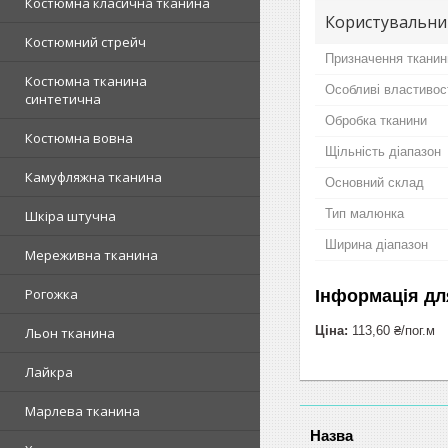
Костюмна класична тканина
Користувальни
Костюмний стрейч
Призначення тканин
Костюмна тканина
Особливі властивос
синтетична
Обробка тканини
Костюмна вовна
Щільність діапазон
Камуфляжна тканина
Основний склад
Тип малюнка
Шкіра штучна
Ширина діапазон
Мереживна тканина
Рогожка
Інформація дл
Ціна:
113,60 ₴/пог.м
Льон тканина
Лайкра
Марлева тканина