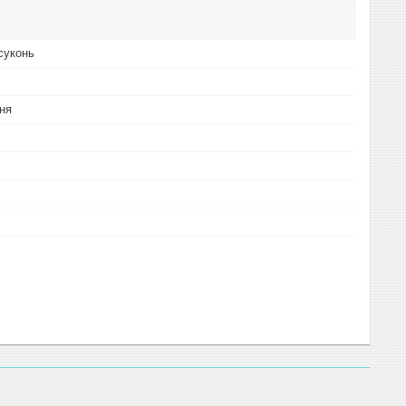
суконь
ня