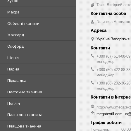
Хутро
Таки, Вигідний опт
Махра
Галинска Анжеліка
Оббивні тканини
Жаккард
Україна Запоріжжя 
Оксфорд
+380 (67) 614-08-09
Шеніл
менеджер
Парча
+380 (50) 422-88-33
менеджер
Підкладка
+380 (68) 202-36-26
менеджер
Паєточна тканина
Поплін
http://www.megatext
megatextil.com.ua
Пальтова тканина
Графік роботи
Плащова тканина
Понеділок
00:00