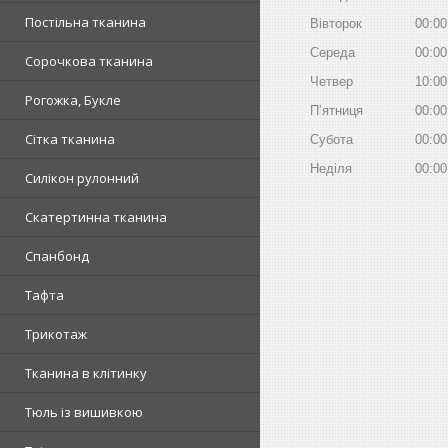
Постільна тканина
Вівторок
00:00
Середа
00:00
Сорочкова тканина
Четвер
10:00
Рогожка, Букле
Пʼятниця
00:00
Сітка тканина
Субота
00:00
Неділя
00:00
Силікон рулонний
Скатертинна тканина
Спанбонд
Тафта
Трикотаж
Тканина в клітинку
Тюль із вишивкою