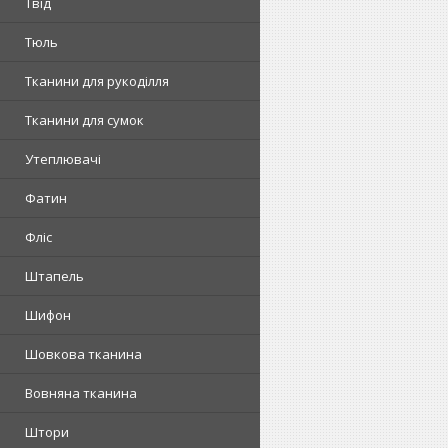
Твід
Тюль
Тканини для рукоділля
Тканини для сумок
Утеплювачі
Фатин
Фліс
Штапель
Шифон
Шовкова тканина
Вовняна тканина
Штори