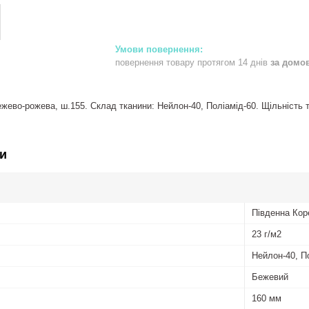
повернення товару протягом 14 днів
за домо
ежево-рожева, ш.155. Склад тканини: Нейлон-40, Поліамід-60. Щільність т
и
Південна Кор
23 г/м2
Нейлон-40, П
Бежевий
160 мм