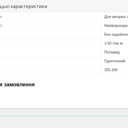
цькі характеристики
и
Для вечірніх 
ті
Напівпрозора
Без оздоблен
1-50 г/кв.м
Поліамід
Однотонний
155-169
я замовлення