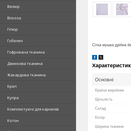
Велюр
Віскоза
Гіпюр
Гобелен
Сітка мушка дрібна б
Гофрована тканина
Джинсова тканина
Характеристик
Жакардова тканина
Основні
Креп
Країна виробник
Купра
Щільність
Склад
Комплектуючі для карнизів
Колір
Котон
Ширина тканини