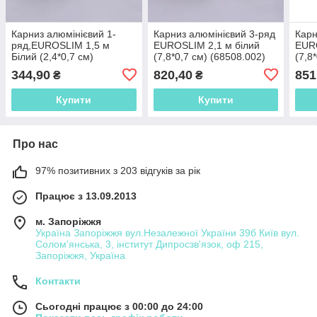
Карниз алюмінієвий 1-
Карниз алюмінієвий 3-ряд
Карн
ряд,EUROSLIM 1,5 м
EUROSLIM 2,1 м білий
EURO
Білий (2,4*0,7 см)
(7,8*0,7 см) (68508.002)
(7,8
(68500.001)
344,90
820,40
851
₴
₴
Купити
Купити
Про нас
97% позитивних з 203 відгуків за рік
Працює з 13.09.2013
м. Запоріжжя
Україна Запоріжжя вул.Незалежної України 39б Київ вул.
Солом'янська, 3, інститут Дипросзв'язок, оф 215,
Запоріжжя, Україна
Контакти
Сьогодні працює з 00:00 до 24:00