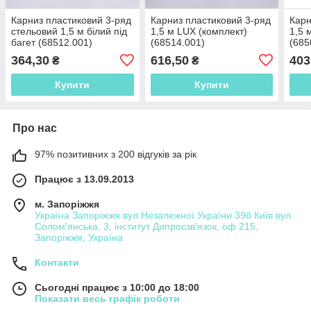
Карниз пластиковий 3-ряд
Карниз пластиковий 3-ряд
Карн
стельовий 1,5 м білий під
1,5 м LUX (комплект)
1,5 
багет (68512.001)
(68514.001)
(685
364,30
616,50
403
₴
₴
Купити
Купити
Про нас
97% позитивних з 200 відгуків за рік
Працює з 13.09.2013
м. Запоріжжя
Україна Запоріжжя вул.Незалежної України 39б Київ вул.
Солом'янська, 3, інститут Дипросзв'язок, оф 215,
Запоріжжя, Україна
Контакти
Сьогодні працює з 10:00 до 18:00
Показати весь графік роботи