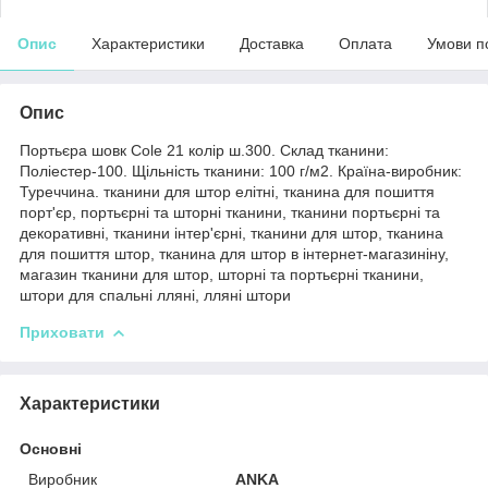
Опис
Характеристики
Доставка
Оплата
Умови п
Опис
Портьєра шовк Cole 21 колір ш.300. Склад тканини:
Поліестер-100. Щільність тканини: 100 г/м2. Країна-виробник:
Туреччина. тканини для штор елітні, тканина для пошиття
порт'єр, портьєрні та шторні тканини, тканини портьєрні та
декоративні, тканини інтер'єрні, тканини для штор, тканина
для пошиття штор, тканина для штор в інтернет-магазиніну,
магазин тканини для штор, шторні та портьєрні тканини,
штори для спальні лляні, лляні штори
Приховати
Характеристики
Основні
Виробник
ANKA