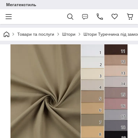
Мегатекстиль
Товари та послуги
Штори
Штори Туреччина під зам