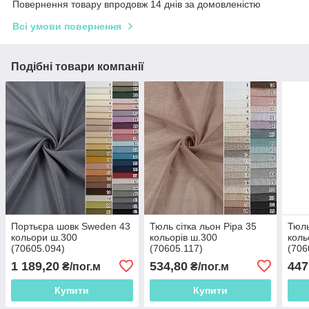
Повернення товару впродовж 14 днів за домовленістю
Всі умови повернення
Подібні товари компанії
Портьєра шовк Sweden 43
Тюль сітка льон Pipa 35
Тюль
кольори ш.300
кольорів ш.300
коль
(70605.094)
(70605.117)
(706
1 189,20
534,80
447
₴/пог.м
₴/пог.м
Купити
Купити