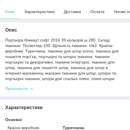
Опис
Характеристики
Доставка
Оплата
Умови п
Опис
Портьєра блекаут софт 2016 39 кольорів ш.280. Склад
тканини: Поліестер-100. Щільність тканини: г/м2. Країна-
виробник: Туреччина. тканини для штор елітні, тканина для
пошиття порт'єр, портьєрні та шторні тканини, тканини
портьєрні та декоративні, тканини інтер'єрні, тканини для
штор, тканина для пошиття штор, тканина для штор в
інтернет-магазиніну, магазин тканини для штор, шторні та
портьєрні тканини, штори для спальні лляні, лляні штори
Приховати
Характеристики
Основні
Країна виробник
Туреччина