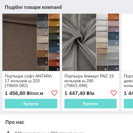
Подібні товари компанії
Портьєра софт ANTARA
Портьєра блекаут PAZ 19
Порт
17 кольорів ш.320
кольорів ш.280
дима
(70609.082)
(70601.098)
коль
(706
1 456,80
1 447,40
1 4
₴/пог.м
₴/м
Купити
Купити
Про нас