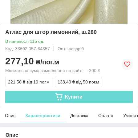
Атлас для штор лимонний, ш.280
В наявності 115 од.
Код: 33602.057-64357
Опт і роздріб
277,10
₴/пог.м
Мінімальна сума замовлення на сайті — 300 ₴
221,50 ₴
від 10 пог.м
138,40 ₴
від 50 пог.м
Купити
Опис
Характеристики
Доставка
Оплата
Умови 
Опис