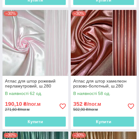
Купити
Купити
–30%
–30%
Атлас для штор рожевий
Атлас для штор хамелеон
перламутровий, ш.280
розово-болотный, ш.280
В наявності 62 од.
В наявності 58 од.
190,10
352
₴/пог.м
₴/пог.м
271,60 ₴/пог.м
502,90 ₴/пог.м
Купити
Купити
–30%
–30%