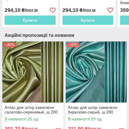
блак
294,10
294,10
359
₴/пог.м
₴/пог.м
Купити
Купити
Акційні пропозиції та новинки
–40%
–40%
Атлас для штор хамелеон
Атлас для штор хамелеон
салатово-сиреневый, ш.280
бирюзово-серый, ш.280
В наявності 25 од.
В наявності 29 од.
301,70
311,90
₴/пог.м
₴/пог.м