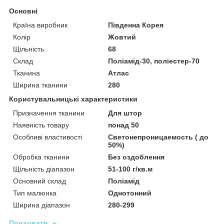
Основні
Країна виробник
Південна Корея
Колір
Жовтий
Щільність
68
Склад
Поліамід-30, поліестер-70
Тканина
Атлас
Ширина тканини
280
Користувальницькі характеристики
Призначення тканини
Для штор
Наявність товару
понад 50
Особливі властивості
Светонепроницаемость ( до
50%)
Обробка тканини
Без оздоблення
Щільність діапазон
51-100 г/кв.м
Основний склад
Поліамід
Тип малюнка
Однотонний
Ширина діапазон
280-299
Приховати