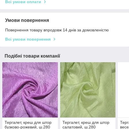
Всі умови оплати
Умови повернення
Повернення товару впродовж 14 днів за домовленістю
Всі умови повернення
Подібні товари компанії
Тергалет, креш для штор
Тергалет, креш для штор
Терг
бузково-рожевий, ш.280
салатовий, ш.280
весе