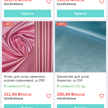
502,90 ₴/пог.м
519,80 ₴/пог.м
Купити
Купити
–40%
–40%
Атлас для штор хамелеон
Шанзелізе для штор
розово-сиреневый, ш.280
блакитна, ш.150
В наявності 8 од.
В наявності 31 од.
311,90
285,90
₴/пог.м
₴/пог.м
519,80 ₴/пог.м
476,50 ₴/пог.м