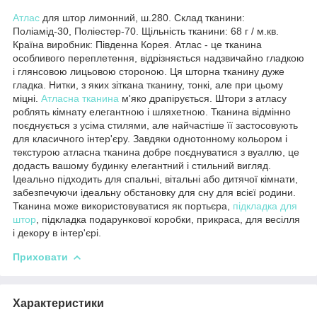
Атлас
для штор лимонний, ш.280. Склад тканини:
Поліамід-30, Поліестер-70. Щільність тканини: 68 г / м.кв.
Країна виробник: Південна Корея. Атлас - це тканина
особливого переплетення, відрізняється надзвичайно гладкою
і глянсовою лицьовою стороною. Ця шторна тканину дуже
гладка. Нитки, з яких зіткана тканину, тонкі, але при цьому
міцні.
Атласна тканина
м'яко драпірується. Штори з атласу
роблять кімнату елегантною і шляхетною. Тканина відмінно
поєднується з усіма стилями, але найчастіше її застосовують
для класичного інтер'єру. Завдяки однотонному кольором і
текстурою атласна тканина добре поєднуватися з вуаллю, це
додасть вашому будинку елегантний і стильний вигляд.
Ідеально підходить для спальні, вітальні або дитячої кімнати,
забезпечуючи ідеальну обстановку для сну для всієї родини.
Тканина може використовуватися як портьєра,
підкладка для
штор
, підкладка подарункової коробки, прикраса, для весілля
і декору в інтер'єрі.
Приховати
Характеристики