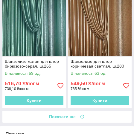
Шанзелизе жатая для штор
Шанзелизе для штор
бирюзово-серая, ш.265
коричневая светлая, ш.280
В наявності 69 од.
В наявності 63 од.
516,70
549,50
₴/пог.м
₴/пог.м
738,10 ₴/пог.м
785 ₴/пог.м
Купити
Купити
Показати ще