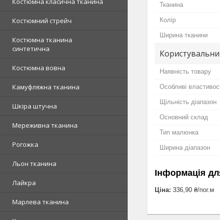
Костюмна класична тканина
Тканина
Колір
Костюмний стрейч
Ширина тканини
Костюмна тканина
синтетична
Користувальни
Костюмна вовна
Наявність товару
Камуфляжна тканина
Особливі властивос
Щільність діапазон
Шкіра штучна
Основний склад
Мереживна тканина
Тип малюнка
Рогожка
Ширина діапазон
Льон тканина
Інформація дл
Лайкра
Ціна:
336,90 ₴/пог.м
Марлева тканина