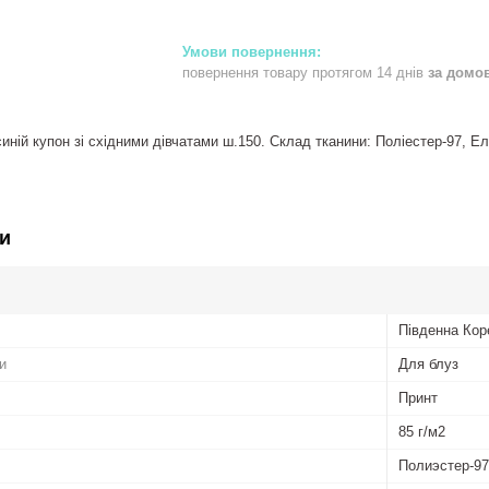
повернення товару протягом 14 днів
за домо
иній купон зі східними дівчатами ш.150. Склад тканини: Поліестер-97, Ела
и
Південна Кор
и
Для блуз
Принт
85 г/м2
Полиэстер-97