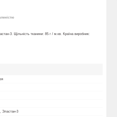
вленістю
стан-3. Щільність тканини: 85 г / м.кв. Країна виробник:
ея
, Эластан-3