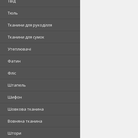
Твід
Тюль
Тканини для рукоділля
Тканини для сумок
Утеплювачі
Фатин
Фліс
Штапель
Шифон
Шовкова тканина
Вовняна тканина
Штори