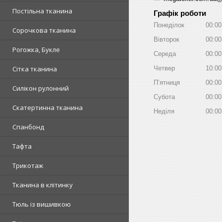
Постільна тканина
Графік роботи
Понеділок
00:00
Сорочкова тканина
Вівторок
00:00
Рогожка, Букле
Середа
00:00
Сітка тканина
Четвер
10:00
Пʼятниця
00:00
Силікон рулонний
Субота
00:00
Скатертинна тканина
Неділя
00:00
Спанбонд
Тафта
Трикотаж
Тканина в клітинку
Тюль із вишивкою