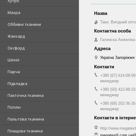
Хутро
Махра
Таки, Вигідний опт
Оббивні тканини
Жаккард
Галинска Анжеліка
Оксфорд
Україна Запоріжжя 
Шеніл
Парча
+380 (67) 614-08-09
менеджер
Підкладка
+380 (50) 422-88-33
менеджер
Паєточна тканина
+380 (68) 202-36-26
Поплін
менеджер
Пальтова тканина
http://www.megatext
Плащова тканина
megatextil.com.ua