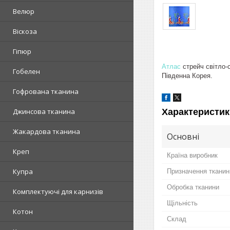
Велюр
Віскоза
Гіпюр
Атлас
стрейч світло-с
Гобелен
Південна Корея.
Гофрована тканина
Характеристик
Джинсова тканина
Жакардова тканина
Основні
Креп
Країна виробник
Купра
Призначення тканин
Обробка тканини
Комплектуючі для карнизів
Щільність
Котон
Склад