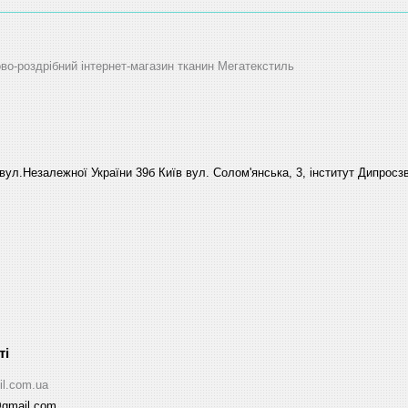
ово-роздрібний інтернет-магазин тканин Мегатекстиль
вул.Незалежної України 39б Київ вул. Солом'янська, 3, інститут Дипросзв
il.com.ua
@gmail.com