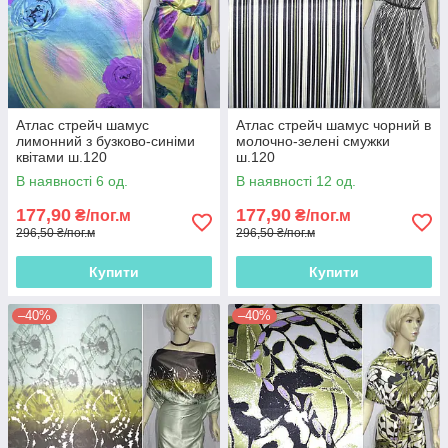
Атлас стрейч шамус
Атлас стрейч шамус чорний в
лимонний з бузково-синіми
молочно-зелені смужки
квітами ш.120
ш.120
В наявності 6 од.
В наявності 12 од.
177,90
177,90
₴/пог.м
₴/пог.м
296,50 ₴/пог.м
296,50 ₴/пог.м
Купити
Купити
–40%
–40%