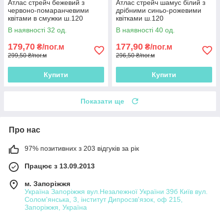
Атлас стрейч бежевий з
Атлас стрейч шамус білий з
червоно-помаранчевими
дрібними синьо-рожевими
квітами в смужки ш.120
квітками ш.120
В наявності 32 од.
В наявності 40 од.
179,70
177,90
₴/пог.м
₴/пог.м
299,50 ₴/пог.м
296,50 ₴/пог.м
Купити
Купити
Показати ще
Про нас
97% позитивних з 203 відгуків за рік
Працює з 13.09.2013
м. Запоріжжя
Україна Запоріжжя вул.Незалежної України 39б Київ вул.
Солом'янська, 3, інститут Дипросзв'язок, оф 215,
Запоріжжя, Україна