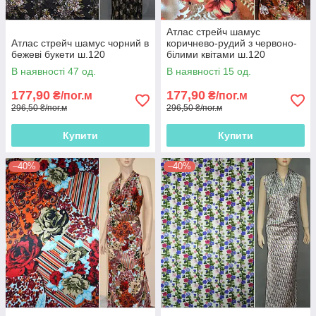
Атлас стрейч шамус
Атлас стрейч шамус чорний в
коричнево-рудий з червоно-
бежеві букети ш.120
білими квітами ш.120
В наявності 47 од.
В наявності 15 од.
177,90
177,90
₴/пог.м
₴/пог.м
296,50 ₴/пог.м
296,50 ₴/пог.м
Купити
Купити
–40%
–40%