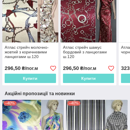
Атлас стрейч молочно-
Атлас стрейч шамус
Атла
жовтий з коричневими
бордовий з ланцюгами
чорн
ланцюгами ш.120
ш.120
296,50
296,50
323
₴/пог.м
₴/пог.м
Купити
Купити
Акційні пропозиції та новинки
–40%
–40%