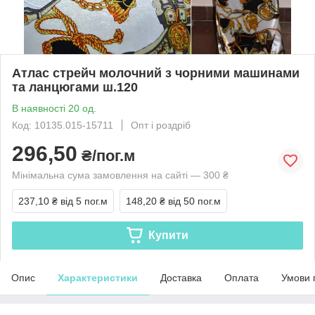
Атлас стрейч молочний з чорними машинами
та ланцюгами ш.120
В наявності 20 од.
Код: 10135.015-15711
Опт і роздріб
296,50
₴/пог.м
Мінімальна сума замовлення на сайті — 300 ₴
237,10 ₴
від 5 пог.м
148,20 ₴
від 50 пог.м
Купити
Опис
Характеристики
Доставка
Оплата
Умови 