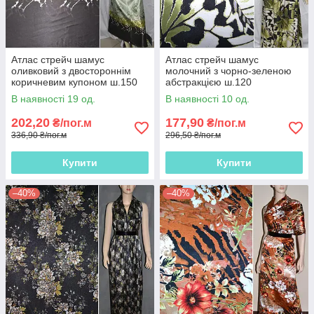
Атлас стрейч шамус
Атлас стрейч шамус
оливковий з двостороннім
молочний з чорно-зеленою
коричневим купоном ш.150
абстракцією ш.120
В наявності 19 од.
В наявності 10 од.
202,20
177,90
₴/пог.м
₴/пог.м
336,90 ₴/пог.м
296,50 ₴/пог.м
Купити
Купити
–40%
–40%