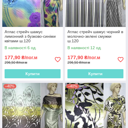
Атлас стрейч шамус
Атлас стрейч шамус чорний в
лимонний з бузково-синіми
молочно-зелені смужки
квітами ш.120
ш.120
В наявності 6 од.
В наявності 12 од.
177,90
177,90
₴/пог.м
₴/пог.м
296,50 ₴/пог.м
296,50 ₴/пог.м
Купити
Купити
–40%
–40%