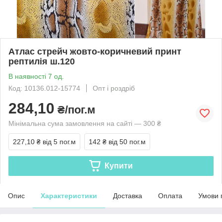
Атлас стрейч жовто-коричневий принт
рептилія ш.120
В наявності 7 од.
Код: 10136.012-15774
Опт і роздріб
284,10
₴/пог.м
Мінімальна сума замовлення на сайті — 300 ₴
227,10 ₴
від 5 пог.м
142 ₴
від 50 пог.м
Купити
Опис
Характеристики
Доставка
Оплата
Умови 