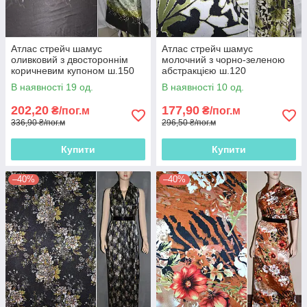
Атлас стрейч шамус
Атлас стрейч шамус
оливковий з двостороннім
молочний з чорно-зеленою
коричневим купоном ш.150
абстракцією ш.120
В наявності 19 од.
В наявності 10 од.
202,20
177,90
₴/пог.м
₴/пог.м
336,90 ₴/пог.м
296,50 ₴/пог.м
Купити
Купити
–40%
–40%