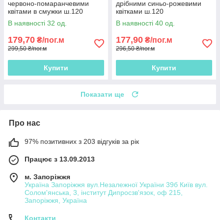
червоно-помаранчевими
дрібними синьо-рожевими
квітами в смужки ш.120
квітками ш.120
В наявності 32 од.
В наявності 40 од.
179,70
177,90
₴/пог.м
₴/пог.м
299,50 ₴/пог.м
296,50 ₴/пог.м
Купити
Купити
Показати ще
Про нас
97% позитивних з 203 відгуків за рік
Працює з 13.09.2013
м. Запоріжжя
Україна Запоріжжя вул.Незалежної України 39б Київ вул.
Солом'янська, 3, інститут Дипросзв'язок, оф 215,
Запоріжжя, Україна
Контакти