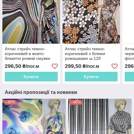
Атлас стрейч темно-
Атлас стрейч темно-
Атла
коричневий в жовто-
коричневий з білими
черв
блакитні рожеві смужки
ромашками ш.120
фіол
веселка ш.120
абст
296,50
299,50
296
₴/пог.м
₴/пог.м
Купити
Купити
Акційні пропозиції та новинки
–40%
–40%