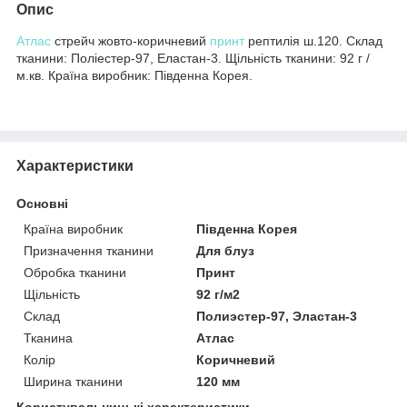
Опис
Атлас
стрейч жовто-коричневий
принт
рептилія ш.120. Склад
тканини: Поліестер-97, Еластан-3. Щільність тканини: 92 г /
м.кв. Країна виробник: Південна Корея.
Характеристики
Основні
Країна виробник
Південна Корея
Призначення тканини
Для блуз
Обробка тканини
Принт
Щільність
92 г/м2
Склад
Полиэстер-97, Эластан-3
Тканина
Атлас
Колір
Коричневий
Ширина тканини
120 мм
Користувальницькі характеристики