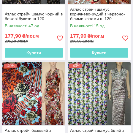
Атлас стрейч шамус
Атлас стрейч шамус чорний в
коричнево-рудий з червоно-
бежеві букети ш.120
білими квітами ш.120
В наявності 47 од.
В наявності 15 од.
177,90
177,90
₴/пог.м
₴/пог.м
296,50 ₴/пог.м
296,50 ₴/пог.м
Купити
Купити
–40%
–40%
Атлас стрейч бежевий з
Атлас стрейч шамус білий з