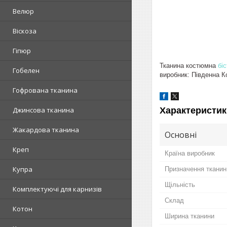
Велюр
Віскоза
Гіпюр
Тканина костюмна
бі
Гобелен
виробник: Південна К
Гофрована тканина
Характеристик
Джинсова тканина
Жакардова тканина
Основні
Креп
Країна виробник
Купра
Призначення тканин
Щільність
Комплектуючі для карнизів
Склад
Котон
Ширина тканини