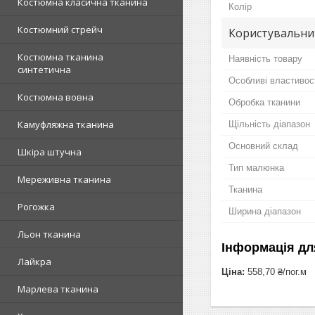
Костюмна класична тканина
Колір
Костюмний стрейч
Користувальни
Костюмна тканина
Наявність товару
синтетична
Особливі властивос
Костюмна вовна
Обробка тканини
Камуфляжна тканина
Щільність діапазон
Основний склад
Шкіра штучна
Тип малюнка
Мереживна тканина
Тканина
Рогожка
Ширина діапазон
Льон тканина
Інформація дл
Лайкра
Ціна:
558,70 ₴/пог.м
Марлева тканина