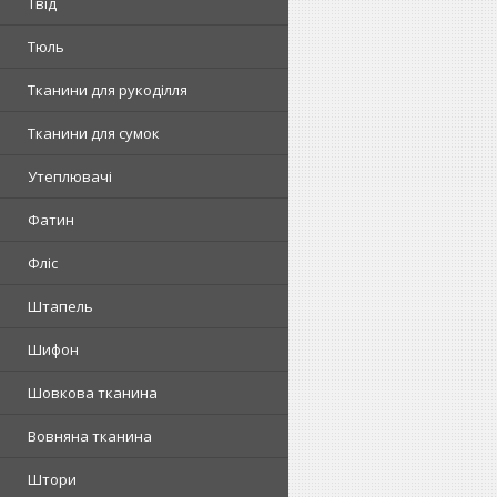
Твід
Тюль
Тканини для рукоділля
Тканини для сумок
Утеплювачі
Фатин
Фліс
Штапель
Шифон
Шовкова тканина
Вовняна тканина
Штори