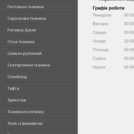
Постільна тканина
Графік роботи
Понеділок
00:00
Сорочкова тканина
Вівторок
00:00
Рогожка, Букле
Середа
00:00
Сітка тканина
Четвер
10:00
Пʼятниця
00:00
Силікон рулонний
Субота
00:00
Скатертинна тканина
Неділя
00:00
Спанбонд
Тафта
Трикотаж
Тканина в клітинку
Тюль із вишивкою