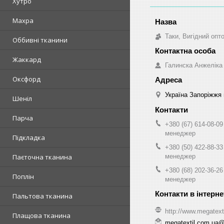
Хутро
Махра
Таки, Вигідний опт
Оббивні тканини
Жаккард
Галинска Анжеліка
Оксфорд
Україна Запоріжжя 
Шеніл
Парча
+380 (67) 614-08-09
менеджер
Підкладка
+380 (50) 422-88-33
менеджер
Паєточна тканина
+380 (68) 202-36-26
Поплін
менеджер
Пальтова тканина
http://www.megatext
Плащова тканина
megatextil.com.ua