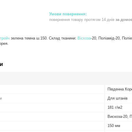
повернення товару протягом 14 днів
за домо
стрейч
зелена темна ш.150. Склад тканини:
Віскоза
-20, Поліамід-20, Поліе
орея.
и
Південна Кор
и
Для штанів
181 г/м2
Вискоза-20, 
150 мм