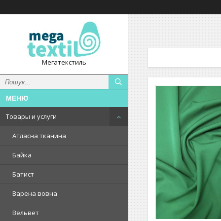
Мегатекстиль
Товары и услуги
Атласна тканина
Байка
Батист
Варена вовна
Вельвет