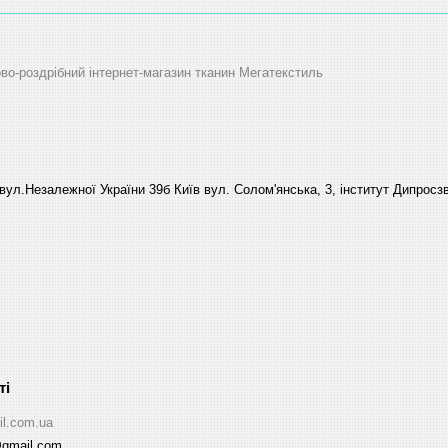
ово-роздрібний інтернет-магазин тканин Мегатекстиль
вул.Незалежної України 39б Київ вул. Солом'янська, 3, інститут Дипросзв
il.com.ua
@gmail.com