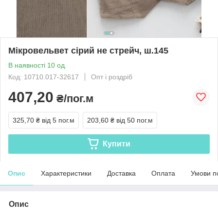
Мікровельвет сірий не стрейч, ш.145
В наявності 10 од.
Код: 10710.017-32617
Опт і роздріб
407,20
₴/пог.м
325,70 ₴
від 5 пог.м
203,60 ₴
від 50 пог.м
Купити
Опис
Характеристики
Доставка
Оплата
Умови п
Опис