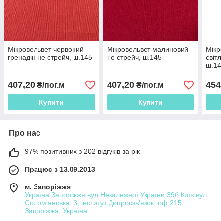
Мікровельвет червоний
Мікровельвет малиновий
Мікр
гренадін не стрейч, ш.145
не стрейч, ш.145
світ
ш.1
407,20
407,20
454
₴/пог.м
₴/пог.м
Купити
Купити
Про нас
97% позитивних з 202 відгуків за рік
Працює з 13.09.2013
м. Запоріжжя
Україна Запоріжжя вул.Незалежної України 39б Київ вул.
Солом'янська, 3, інститут Дипросзв'язок, оф 215,
Запоріжжя, Україна