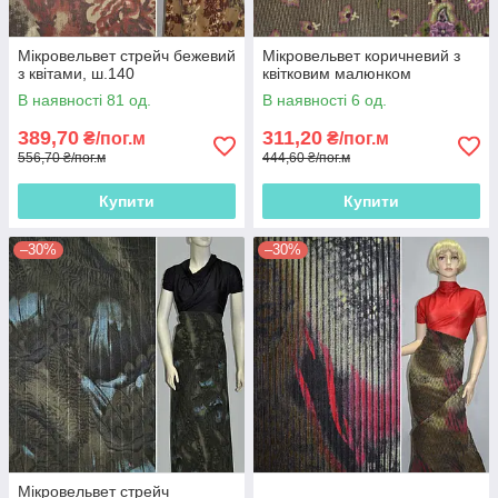
Мікровельвет стрейч бежевий
Мікровельвет коричневий з
з квітами, ш.140
квітковим малюнком
В наявності 81 од.
В наявності 6 од.
389,70
311,20
₴/пог.м
₴/пог.м
556,70 ₴/пог.м
444,60 ₴/пог.м
Купити
Купити
–30%
–30%
Мікровельвет стрейч