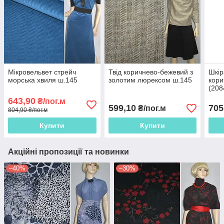
Мікровельвет стрейч
Твід коричнево-бежевий з
Шкір
морська хвиля ш.145
золотим люрексом ш.145
кори
(208
643,90
₴/пог.м
599,10
705
₴/пог.м
804,90 ₴/пог.м
Купити
Купити
Акційні пропозиції та новинки
–40%
–30%