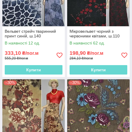
Вельвет стрейч тваринний
Мікровельвет чорний з
принт синій, ш.140
червоними квітами, ш.110
В наявності 12 од.
В наявності 62 од.
333,10
198,90
₴/пог.м
₴/пог.м
555,20 ₴/пог.м
284,10 ₴/пог.м
Купити
Купити
–30%
–30%