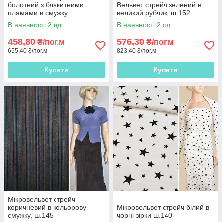
болотний з блакитними
Вельвет стрейч зелений в
плямами в смужку
великий рубчик, ш.152
В наявності 2 од.
В наявності 2 од.
458,80
576,30
₴/пог.м
₴/пог.м
655,40 ₴/пог.м
823,40 ₴/пог.м
Купити
Купити
Мікровельвет стрейч
коричневий в кольорову
Мікровельвет стрейч білий в
смужку, ш.145
чорні зірки ш.140