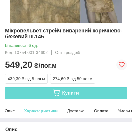
Мікровельвет стрейч виварений коричнево-
бежевий ш.145
В наявності 6 од.
Код: 10754.001-34602
Опт і роздріб
549,20
₴/пог.м
439,30 ₴
від 5 пог.м
274,60 ₴
від 50 пог.м
Купити
Опис
Характеристики
Доставка
Оплата
Умови 
Опис