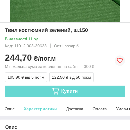
Твил костюмний зелений, ш.150
В наявності 11 од.
Код: 11012.003-30633
Опт і роздріб
244,70
₴/пог.м
Мінімальна сума замовлення на сайті — 300 ₴
195,90 ₴
від 5 пог.м
122,50 ₴
від 50 пог.м
Купити
Опис
Характеристики
Доставка
Оплата
Умови 
Опис