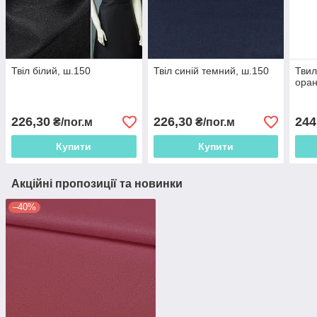
Твіл білий, ш.150
Твіл синій темний, ш.150
Твил
оран
226,30
226,30
244
₴/пог.м
₴/пог.м
Купити
Купити
Акційні пропозиції та новинки
–40%