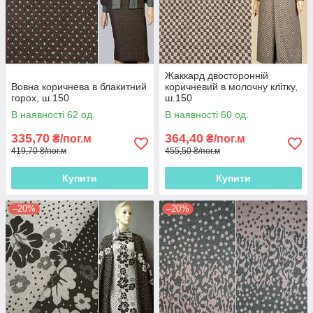
Жаккард двосторонній
Вовна коричнева в блакитний
коричневий в молочну клітку,
горох, ш.150
ш.150
В наявності 62 од.
В наявності 60 од.
335,70
364,40
₴/пог.м
₴/пог.м
419,70 ₴/пог.м
455,50 ₴/пог.м
Купити
Купити
–20%
–20%