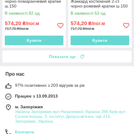
чорно-помаранчевий крапки
Жаккард костюмний 2-ст.
ш.150
чорно-рожевий крапки ш.150
В наявності 82 од.
В наявності 53 од.
574,20
574,20
₴/пог.м
₴/пог.м
717,70 ₴/пог.м
717,70 ₴/пог.м
Купити
Купити
Показати ще
Про нас
97% позитивних з 203 відгуків за рік
Працює з 13.09.2013
м. Запоріжжя
Україна Запоріжжя вул.Незалежної України 39б Київ вул.
Солом'янська, 3, інститут Дипросзв'язок, оф 215,
Запоріжжя, Україна
Контакти