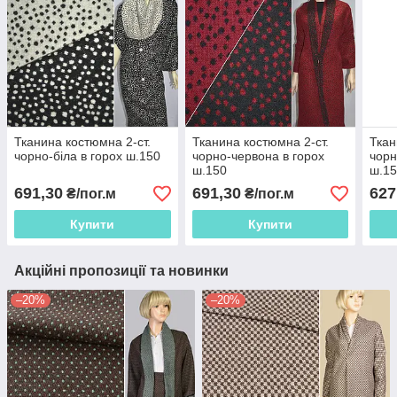
Тканина костюмна 2-ст.
Тканина костюмна 2-ст.
Ткан
чорно-біла в горох ш.150
чорно-червона в горох
чорн
ш.150
ш.1
691,30
691,30
627
₴/пог.м
₴/пог.м
Купити
Купити
Акційні пропозиції та новинки
–20%
–20%