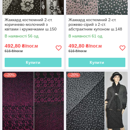
Жаккард костюмний 2-ст.
Жаккард костюмний 2-ст.
коричнево-молочний з
рожево-сірий з 2-ст.
квітами і кружечками ш.150
абстрактним купоном ш.148
В наявності 56 од.
В наявності 61 од.
492,80
492,80
₴/пог.м
₴/пог.м
616 ₴/пог.м
616 ₴/пог.м
Купити
Купити
–20%
–20%