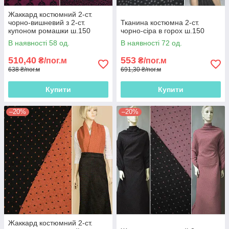
Жаккард костюмний 2-ст.
чорно-вишневий з 2-ст.
Тканина костюмна 2-ст.
купоном ромашки ш.150
чорно-сіра в горох ш.150
В наявності 58 од.
В наявності 72 од.
510,40
553
₴/пог.м
₴/пог.м
638 ₴/пог.м
691,30 ₴/пог.м
Купити
Купити
–20%
–20%
Жаккард костюмний 2-ст.