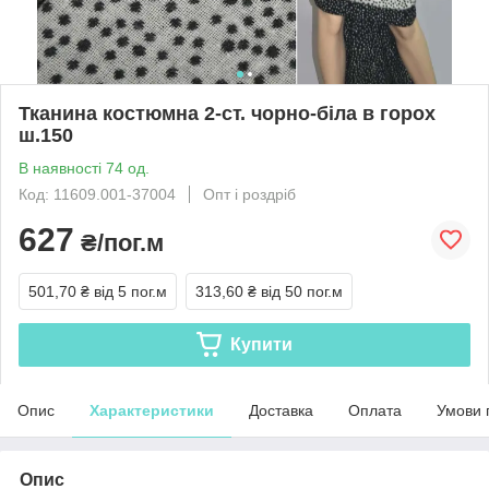
Тканина костюмна 2-ст. чорно-біла в горох
ш.150
В наявності 74 од.
Код: 11609.001-37004
Опт і роздріб
627
₴/пог.м
501,70 ₴
від 5 пог.м
313,60 ₴
від 50 пог.м
Купити
Опис
Характеристики
Доставка
Оплата
Умови 
Опис