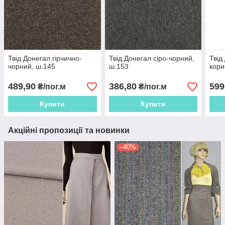
Твід Донегал гірчично-
Твід Донегал сіро-чорний,
Твід
чорний, ш.145
ш.153
кори
489,90
386,80
599
₴/пог.м
₴/пог.м
Купити
Купити
Акційні пропозиції та новинки
–40%