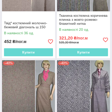
Тканина костюмна коричнева
ялинка з жовто-рожево-
Твід* костюмний молочно-
блакитний нитка
бежевий діагональ ш.150
В наявності 20 од.
В наявності 36 од.
321,20
₴/пог.м
452
₴/пог.м
535,30 ₴/пог.м
Купити
Купити
–40%
–40%