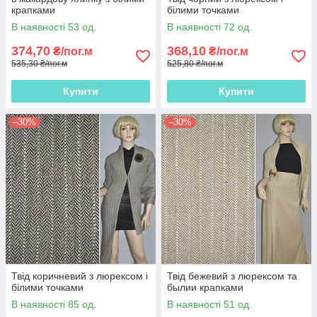
крапками
білими точками
В наявності 53 од.
В наявності 72 од.
374,70
368,10
₴/пог.м
₴/пог.м
535,30 ₴/пог.м
525,80 ₴/пог.м
Купити
Купити
–30%
–30%
Твід коричневий з люрексом і
Твід бежевий з люрексом та
білими точками
былии крапками
В наявності 85 од.
В наявності 51 од.