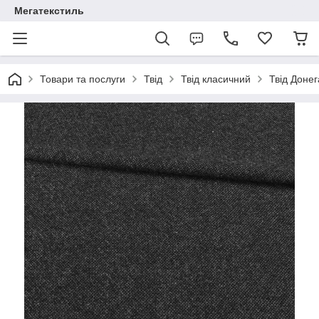
Мегатекстиль
Товари та послуги
Твід
Твід класичний
Твід Донег