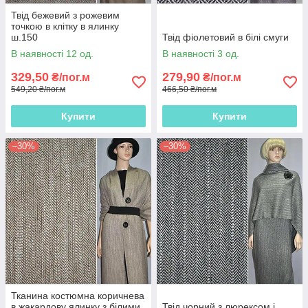
Твід бежевий з рожевим
точкою в клітку в ялинку
ш.150
Твід фіолетовий в білі смуги
В наявності 12 од.
В наявності 3 од.
329,50
279,90
₴/пог.м
₴/пог.м
549,20 ₴/пог.м
466,50 ₴/пог.м
Купити
Купити
–30%
–30%
Тканина костюмна коричнева
в жакардову ялинку з білими
Твід чорний з люрексом і