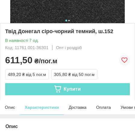
Твід Донегал сіро-чорний темний, ш.152
В наявності 7 од.
Код: 11761.001-36301
Опт і роздріб
611,50
₴/пог.м
489,20 ₴
від 5 пог.м
305,80 ₴
від 50 пог.м
Купити
Опис
Характеристики
Доставка
Оплата
Умови 
Опис