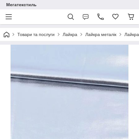
Мегатекстиль
Товари та послуги
Лайкра
Лайкра металік
Лайкра