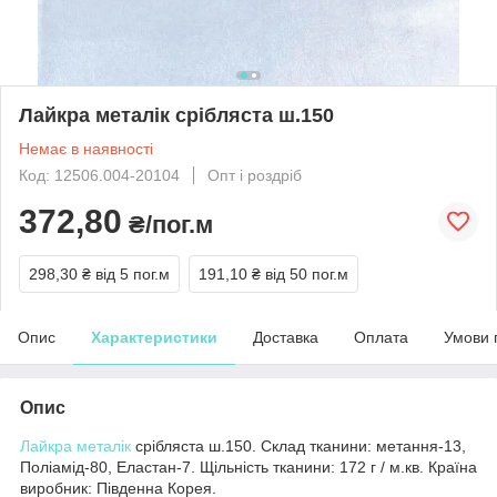
Лайкра металік срібляста ш.150
Немає в наявності
Код: 12506.004-20104
Опт і роздріб
372,80
₴/пог.м
298,30 ₴
від 5 пог.м
191,10 ₴
від 50 пог.м
Опис
Характеристики
Доставка
Оплата
Умови 
Опис
Лайкра металік
срібляста ш.150. Склад тканини: метання-13,
Поліамід-80, Еластан-7. Щільність тканини: 172 г / м.кв. Країна
виробник: Південна Корея.