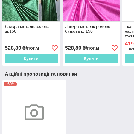
Лайкра металік зелена
Лайкра металік рожево-
Ткан
ш.150
бузкова ш.150
наст
тась
419
528,80
528,80
₴/пог.м
₴/пог.м
1 049
Купити
Купити
Акційні пропозиції та новинки
–60%