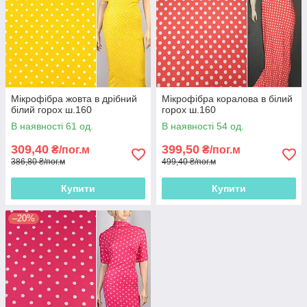
Мікрофібра жовта в дрібний
Мікрофібра коралова в білий
білий горох ш.160
горох ш.160
В наявності 61 од.
В наявності 54 од.
309,40
399,50
₴/пог.м
₴/пог.м
386,80 ₴/пог.м
499,40 ₴/пог.м
Купити
Купити
–20%