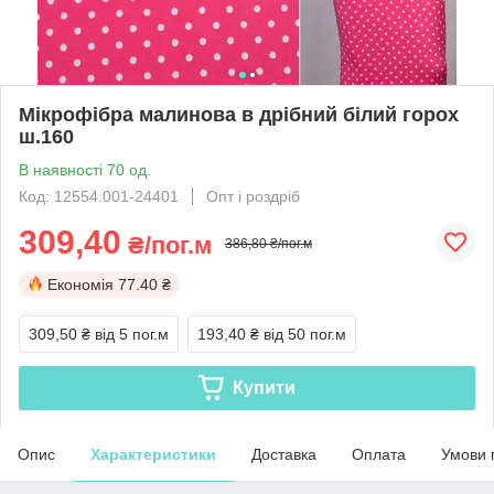
Мікрофібра малинова в дрібний білий горох
ш.160
В наявності 70 од.
Код: 12554.001-24401
Опт і роздріб
309,40
₴/пог.м
386,80 ₴/пог.м
Економія
77.40 ₴
309,50 ₴
від 5 пог.м
193,40 ₴
від 50 пог.м
Купити
Опис
Характеристики
Доставка
Оплата
Умови 