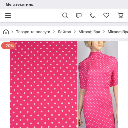
Мегатекстиль
Товари та послуги
Лайкра
Мікрофібра
Мікрофібра
–20%