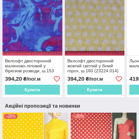
Велсофт двосторонній
Велсофт двосторонній
Льон
малиново-ліловий у
жовтий світлий у білий
мали
бірюзові розводи, ш.153
горох, ш.160 (23224.014)
(23224.012)
394,20
394,20
419
₴/пог.м
₴/пог.м
Купити
Купити
Акційні пропозиції та новинки
–20%
–20%