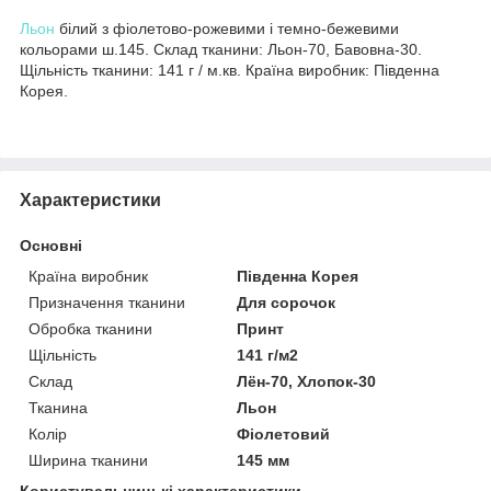
Льон
білий з фіолетово-рожевими і темно-бежевими
кольорами ш.145. Склад тканини: Льон-70, Бавовна-30.
Щільність тканини: 141 г / м.кв. Країна виробник: Південна
Корея.
Характеристики
Основні
Країна виробник
Південна Корея
Призначення тканини
Для сорочок
Обробка тканини
Принт
Щільність
141 г/м2
Склад
Лён-70, Хлопок-30
Тканина
Льон
Колір
Фіолетовий
Ширина тканини
145 мм
Користувальницькі характеристики