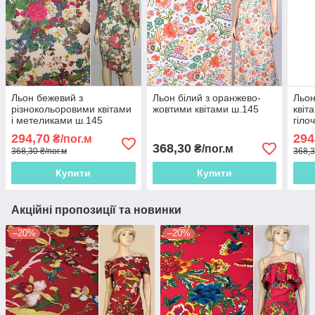
Льон бежевий з
Льон білий з оранжево-
Льон
різнокольоровими квітами
жовтими квітами ш.145
квіт
і метеликами ш.145
гіло
294,70
294
₴/пог.м
368,30
₴/пог.м
368,30 ₴/пог.м
368,3
Купити
Купити
Акційні пропозиції та новинки
–20%
–20%