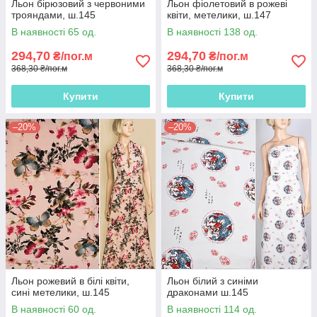
Льон бірюзовий з червоними
Льон фіолетовий в рожеві
трояндами, ш.145
квіти, метелики, ш.147
В наявності 65 од.
В наявності 138 од.
294,70
294,70
₴/пог.м
₴/пог.м
368,30 ₴/пог.м
368,30 ₴/пог.м
Купити
Купити
–20%
–20%
Льон рожевий в білі квіти,
Льон білий з синіми
сині метелики, ш.145
драконами ш.145
В наявності 60 од.
В наявності 114 од.