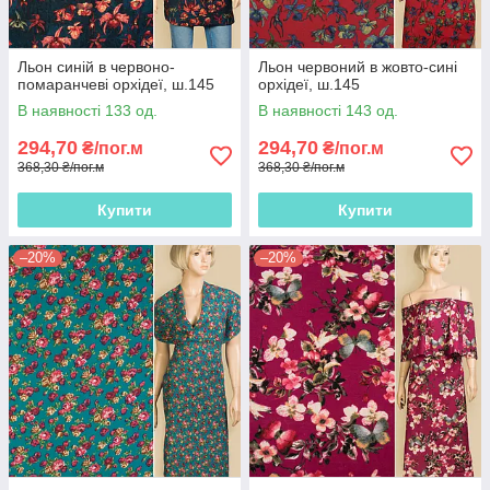
Льон синій в червоно-
Льон червоний в жовто-сині
помаранчеві орхідеї, ш.145
орхідеї, ш.145
В наявності 133 од.
В наявності 143 од.
294,70
294,70
₴/пог.м
₴/пог.м
368,30 ₴/пог.м
368,30 ₴/пог.м
Купити
Купити
–20%
–20%