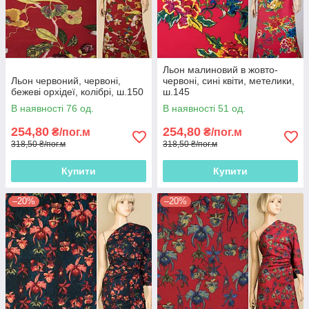
Льон малиновий в жовто-
Льон червоний, червоні,
червоні, сині квіти, метелики,
бежеві орхідеї, колібрі, ш.150
ш.145
В наявності 76 од.
В наявності 51 од.
254,80
254,80
₴/пог.м
₴/пог.м
318,50 ₴/пог.м
318,50 ₴/пог.м
Купити
Купити
–20%
–20%