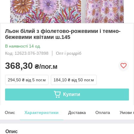
Льон білий з фіолетово-рожевими і темно-
бежевими квітами ш.145
В наявності 14 од.
Код: 12623.076-37898
Опт і роздріб
368,30
₴/пог.м
294,50 ₴
від 5 пог.м
184,10 ₴
від 50 пог.м
Купити
Опис
Характеристики
Доставка
Оплата
Умови 
Опис