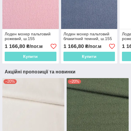
Лоден мохер пальтовий
Лоден мохер пальтовий
Лоде
рожевий, ш.155
блакитний темний, ш.155
роже
1 166,80
1 166,80
1 1
₴/пог.м
₴/пог.м
Купити
Купити
Акційні пропозиції та новинки
–20%
–20%