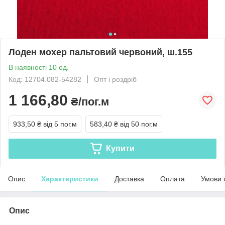
Лоден мохер пальтовий червоний, ш.155
В наявності 10 од.
Код: 12704.082-54282
Опт і роздріб
1 166,80
₴/пог.м
933,50 ₴
від 5 пог.м
583,40 ₴
від 50 пог.м
Купити
Опис
Характеристики
Доставка
Оплата
Умови 
Опис