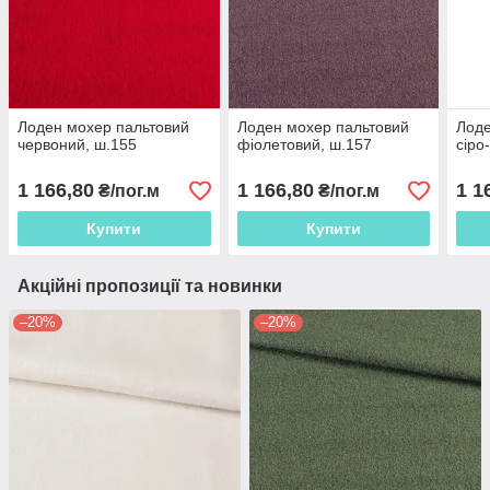
Лоден мохер пальтовий
Лоден мохер пальтовий
Лоде
червоний, ш.155
фіолетовий, ш.157
сіро
1 166,80
1 166,80
1 1
₴/пог.м
₴/пог.м
Купити
Купити
Акційні пропозиції та новинки
–20%
–20%