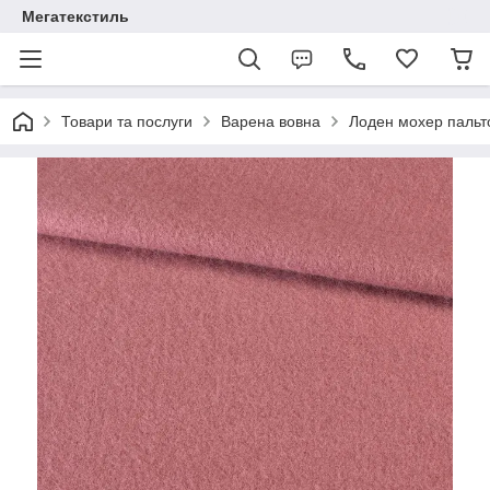
Мегатекстиль
Товари та послуги
Варена вовна
Лоден мохер пальт