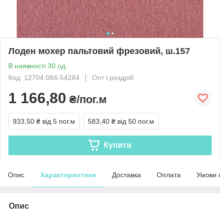
Лоден мохер пальтовий фрезовий, ш.157
В наявності 30 од.
Код: 12704.084-54284
Опт і роздріб
1 166,80
₴/пог.м
933,50 ₴
від 5 пог.м
583,40 ₴
від 50 пог.м
Купити
Опис
Характеристики
Доставка
Оплата
Умови 
Опис