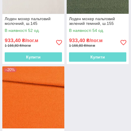
Лоден мохер пальтовий
Лоден мохер пальтовий
молочний, ш.145
зелений темний, ш.155
В наявності 52 од.
В наявності 54 од.
933,40
933,40
₴/пог.м
₴/пог.м
1 166,80 ₴/пог.м
1 166,80 ₴/пог.м
Купити
Купити
–20%