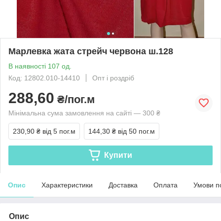
Марлевка жата стрейч червона ш.128
В наявності 107 од.
Код: 12802.010-14410
Опт і роздріб
288,60
₴/пог.м
Мінімальна сума замовлення на сайті — 300 ₴
230,90 ₴
від 5 пог.м
144,30 ₴
від 50 пог.м
Купити
Опис
Характеристики
Доставка
Оплата
Умови п
Опис