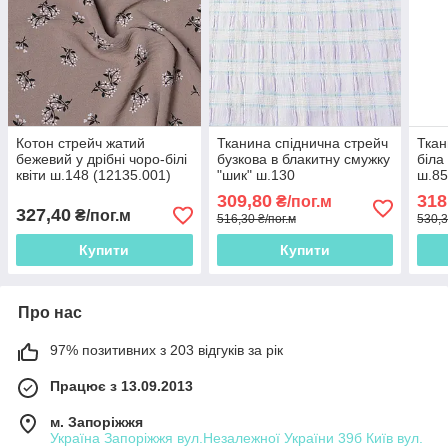
Котон стрейч жатий
Тканина спіднична стрейч
Ткан
бежевий у дрібні чоро-білі
бузкова в блакитну смужку
біла
квіти ш.148 (12135.001)
"шик" ш.130
ш.8
309,80
318
₴/пог.м
327,40
₴/пог.м
516,30 ₴/пог.м
530,3
Купити
Купити
Про нас
97% позитивних з 203 відгуків за рік
Працює з 13.09.2013
м. Запоріжжя
Україна Запоріжжя вул.Незалежної України 39б Київ вул.