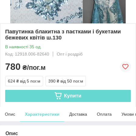
Павутинка блакитна з паєтками і букетами
бежевих квітів ш.130
В наявності 35 од.
Код: 12918.006-82640
Опт і роздріб
780
₴/пог.м
624 ₴
від 5 пог.м
390 ₴
від 50 пог.м
Купити
Опис
Характеристики
Доставка
Оплата
Умови 
Опис