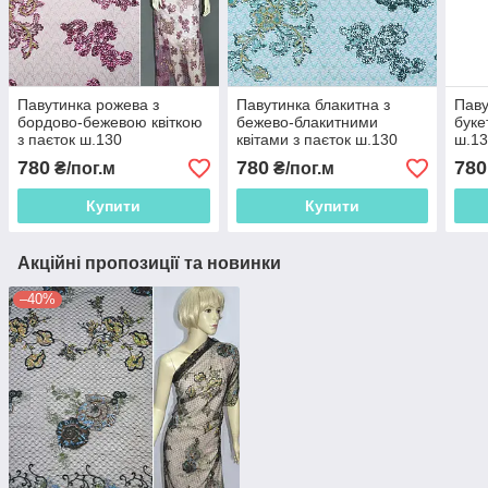
Павутинка рожева з
Павутинка блакитна з
Паву
бордово-бежевою квіткою
бежево-блакитними
буке
з паєток ш.130
квітами з паєток ш.130
ш.1
780
780
780
₴/пог.м
₴/пог.м
Купити
Купити
Акційні пропозиції та новинки
–40%