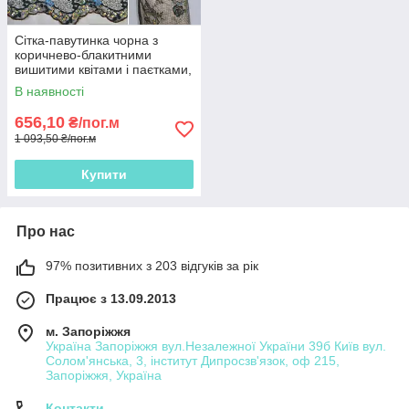
Сітка-павутинка чорна з
коричнево-блакитними
вишитими квітами і паєтками,
ш.140
В наявності
656,10
₴/пог.м
1 093,50 ₴/пог.м
Купити
Про нас
97% позитивних з 203 відгуків за рік
Працює з 13.09.2013
м. Запоріжжя
Україна Запоріжжя вул.Незалежної України 39б Київ вул.
Солом'янська, 3, інститут Дипросзв'язок, оф 215,
Запоріжжя, Україна
Контакти