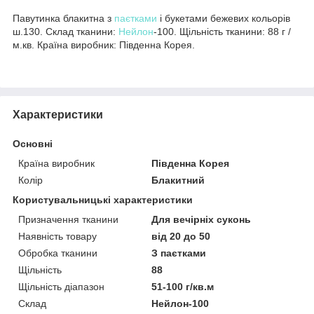
Павутинка блакитна з
паєтками
і букетами бежевих кольорів
ш.130. Склад тканини:
Нейлон
-100. Щільність тканини: 88 г /
м.кв. Країна виробник: Південна Корея.
Характеристики
Основні
Країна виробник
Південна Корея
Колір
Блакитний
Користувальницькі характеристики
Призначення тканини
Для вечірніх суконь
Наявність товару
від 20 до 50
Обробка тканини
З паєтками
Щільність
88
Щільність діапазон
51-100 г/кв.м
Склад
Нейлон-100