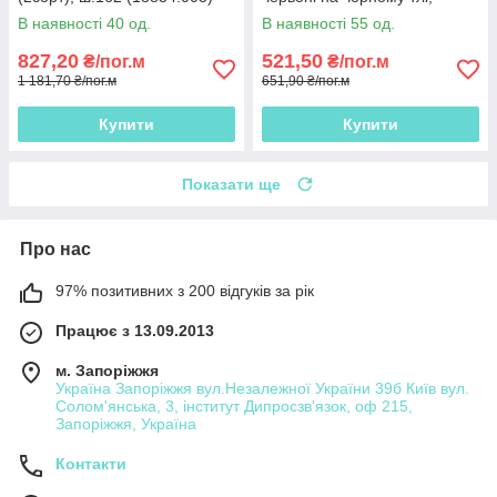
ш.150
В наявності 40 од.
В наявності 55 од.
827,20
521,50
₴/пог.м
₴/пог.м
1 181,70 ₴/пог.м
651,90 ₴/пог.м
Купити
Купити
Показати ще
Про нас
97% позитивних з 200 відгуків за рік
Працює з 13.09.2013
м. Запоріжжя
Україна Запоріжжя вул.Незалежної України 39б Київ вул.
Солом'янська, 3, інститут Дипросзв'язок, оф 215,
Запоріжжя, Україна
Контакти