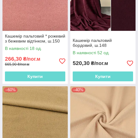
Кашемір пальтовий * рожевий
Кашемір пальтовий
з бежевим відтінком, ш.150
бордовий, ш.148
В наявності 18 од.
В наявності 52 од.
266,30
₴/пог.м
520,30
₴/пог.м
665,90 ₴/пог.м
Купити
Купити
–60%
–40%