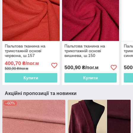
Пальтова тканина на
Пальтова тканина на
Паль
трикотажній основі
трикотажній основі
трик
червона, ш.157
вишнева, ш.150
синя
400,70
₴/пог.м
500,90
500
₴/пог.м
500,90 ₴/пог.м
Купити
Купити
Акційні пропозиції та новинки
–60%