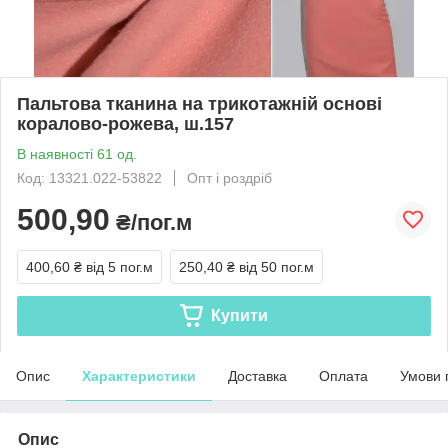
Пальтова тканина на трикотажній основі
коралово-рожева, ш.157
В наявності 61 од.
Код: 13321.022-53822
Опт і роздріб
500,90
₴/пог.м
400,60 ₴
від 5 пог.м
250,40 ₴
від 50 пог.м
Купити
Опис
Характеристики
Доставка
Оплата
Умови 
Опис