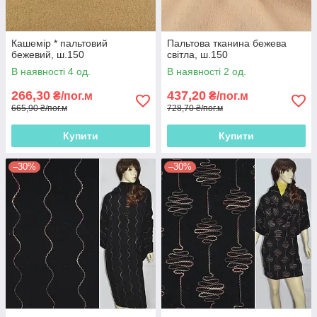
Кашемір * пальтовий
Пальтова тканина бежева
бежевий, ш.150
світла, ш.150
В наявності 4 од.
В наявності 2 од.
266,30
437,20
₴/пог.м
₴/пог.м
665,90 ₴/пог.м
728,70 ₴/пог.м
Купити
Купити
–30%
–30%