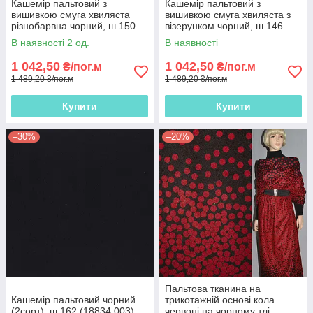
Кашемір пальтовий з
Кашемір пальтовий з
вишивкою смуга хвиляста
вишивкою смуга хвиляста з
різнобарвна чорний, ш.150
візерунком чорний, ш.146
В наявності 2 од.
В наявності
1 042,50
1 042,50
₴/пог.м
₴/пог.м
1 489,20 ₴/пог.м
1 489,20 ₴/пог.м
Купити
Купити
–30%
–20%
Пальтова тканина на
Кашемір пальтовий чорний
трикотажній основі кола
(2сорт), ш.162 (18834.003)
червоні на чорному тлі,