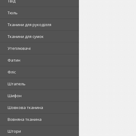
Твід
Тюль
Тканини для рукоділля
Тканини для сумок
Утеплювачі
Фатин
Фліс
Штапель
Шифон
Шовкова тканина
Вовняна тканина
Штори