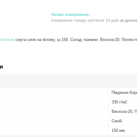
повернення товару протягом 14 днів
за домо
іскозою
смуга синя на білому, ш.150. Склад тканини: Віскоза-20, Поліесте
и
Південна Кор
330 г/м2
Вискоза-20, 
Синій
150 мм