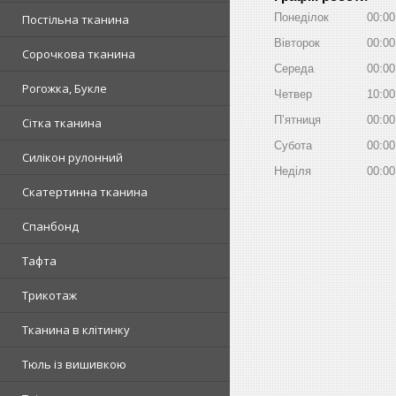
Понеділок
00:00
Постільна тканина
Вівторок
00:00
Сорочкова тканина
Середа
00:00
Рогожка, Букле
Четвер
10:00
Пʼятниця
00:00
Сітка тканина
Субота
00:00
Силікон рулонний
Неділя
00:00
Скатертинна тканина
Спанбонд
Тафта
Трикотаж
Тканина в клітинку
Тюль із вишивкою