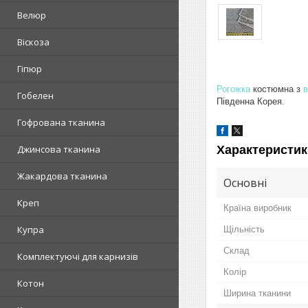
Велюр
Віскоза
Гіпюр
Рогожка
костюмна з
в
Гобелен
Південна Корея.
Гофрована тканина
Характеристик
Джинсова тканина
Жакардова тканина
Основні
Креп
Країна виробник
Купра
Щільність
Склад
Комплектуючі для карнизів
Колір
Котон
Ширина тканини