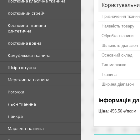
Костюмна класична тканина
Користувальни
Костюмний стрейч
Призначення тканин
Костюмна тканина
Наявність товару
синтетична
Обробка тканини
Костюмна вовна
Щільність діапазон
Камуфляжна тканина
Основний склад
Тип малюнка
Шкіра штучна
Тканина
Мереживна тканина
Ширина діапазон
Рогожка
Інформація дл
Льон тканина
Ціна:
455,50 ₴/пог.м
Лайкра
Марлева тканина