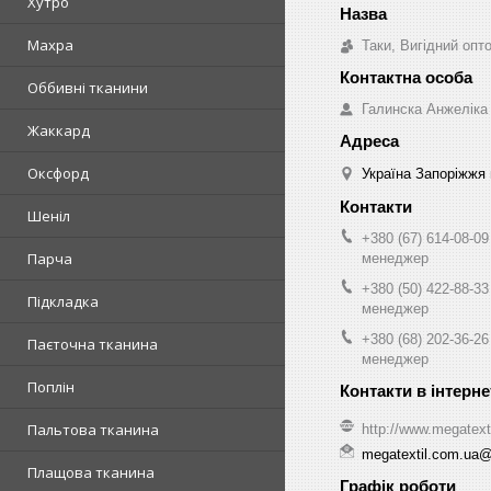
Хутро
Махра
Таки, Вигідний опт
Оббивні тканини
Галинска Анжеліка
Жаккард
Оксфорд
Україна Запоріжжя 
Шеніл
+380 (67) 614-08-09
Парча
менеджер
+380 (50) 422-88-33
Підкладка
менеджер
+380 (68) 202-36-26
Паєточна тканина
менеджер
Поплін
Пальтова тканина
http://www.megatext
megatextil.com.ua
Плащова тканина
Графік роботи