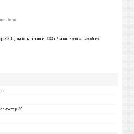
вленістю
р-80. Щільність тканини: 330 г / м.кв. Країна виробник:
ея
Полиэстер-80