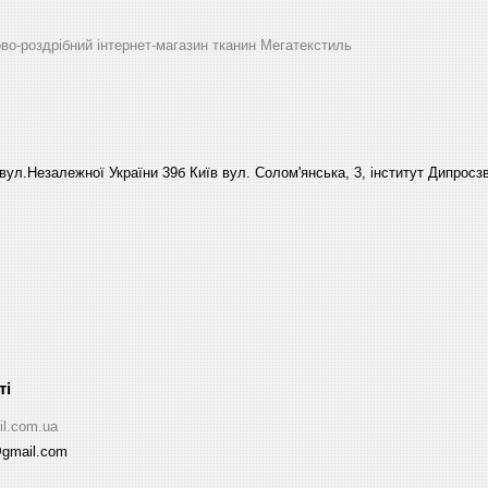
ово-роздрібний інтернет-магазин тканин Мегатекстиль
вул.Незалежної України 39б Київ вул. Солом'янська, 3, інститут Дипросзв
il.com.ua
@gmail.com