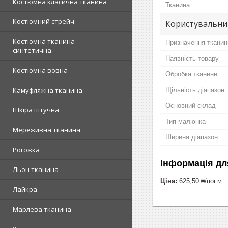
Костюмна класична тканина
Тканина
Костюмний стрейч
Користувальни
Костюмна тканина
Призначення тканин
синтетична
Наявність товару
Костюмна вовна
Обробка тканини
Камуфляжна тканина
Щільність діапазон
Основний склад
Шкіра штучна
Тип малюнка
Мереживна тканина
Ширина діапазон
Рогожка
Інформація дл
Льон тканина
Ціна:
625,50 ₴/пог.м
Лайкра
Марлева тканина