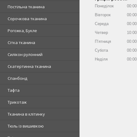
Понеділок
00:00
Постільна тканина
Вівторок
00:00
Сорочкова тканина
Середа
00:00
Рогожка, Букле
Четвер
10:00
Пʼятниця
00:00
Сітка тканина
Субота
00:00
Силікон рулонний
Неділя
00:00
Скатертинна тканина
Спанбонд
Тафта
Трикотаж
Тканина в клітинку
Тюль із вишивкою