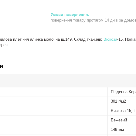
повернення товару протягом 14 днів
за домо
илова плетіння ялинка молочна ш.149. Склад тканини:
Віскоза
-15, Поліа
орея.
и
Південна Кор
301 г/м2
Вискоза-15, 
Бежевий
149 мм