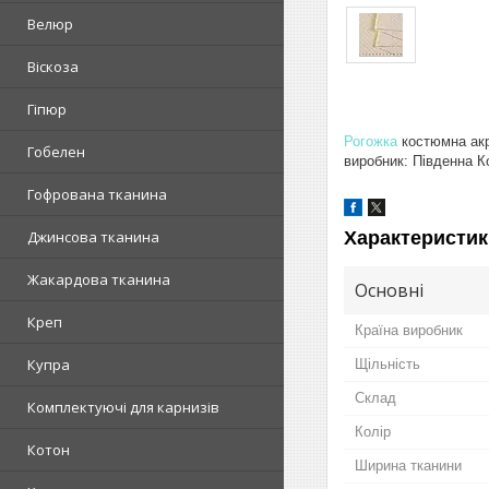
Велюр
Віскоза
Гіпюр
Рогожка
костюмна акр
Гобелен
виробник: Південна К
Гофрована тканина
Характеристик
Джинсова тканина
Жакардова тканина
Основні
Креп
Країна виробник
Купра
Щільність
Склад
Комплектуючі для карнизів
Колір
Котон
Ширина тканини