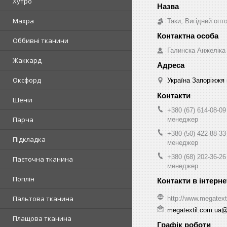
Хутро
Махра
Таки, Вигідний опт
Оббивні тканини
Галинска Анжеліка
Жаккард
Оксфорд
Україна Запоріжжя 
Шеніл
+380 (67) 614-08-09
Парча
менеджер
+380 (50) 422-88-33
Підкладка
менеджер
+380 (68) 202-36-26
Паєточна тканина
менеджер
Поплін
Пальтова тканина
http://www.megatext
megatextil.com.ua
Плащова тканина
Графік роботи