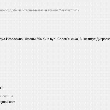
ово-роздрібний інтернет-магазин тканин Мегатекстиль
вул.Незалежної України 39б Київ вул. Солом'янська, 3, інститут Дипросзв
il.com.ua
@gmail.com