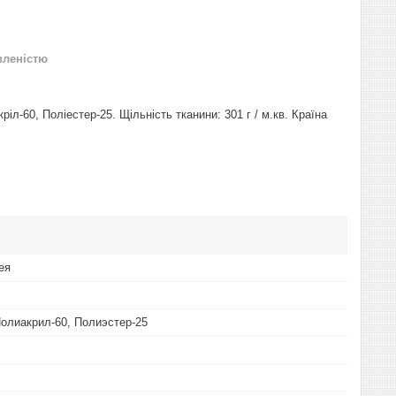
вленістю
кріл-60, Поліестер-25. Щільність тканини: 301 г / м.кв. Країна
ея
Полиакрил-60, Полиэстер-25