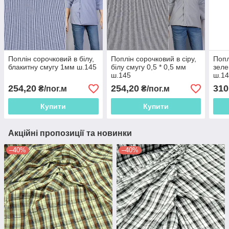
Поплін сорочковий в білу,
Поплін сорочковий в сіру,
Попл
блакитну смугу 1мм ш.145
білу смугу 0,5 * 0,5 мм
зеле
ш.145
ш.1
254,20
254,20
310
₴/пог.м
₴/пог.м
Купити
Купити
Акційні пропозиції та новинки
–40%
–40%