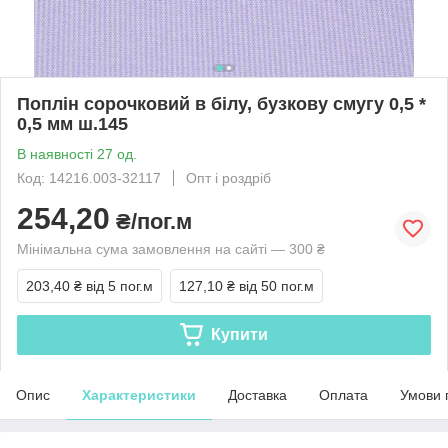
Поплін сорочковий в білу, бузкову смугу 0,5 *
0,5 мм ш.145
В наявності 27 од.
Код: 14216.003-32117
Опт і роздріб
254,20
₴/пог.м
Мінімальна сума замовлення на сайті — 300 ₴
203,40 ₴
від 5 пог.м
127,10 ₴
від 50 пог.м
Купити
Опис
Характеристики
Доставка
Оплата
Умови 