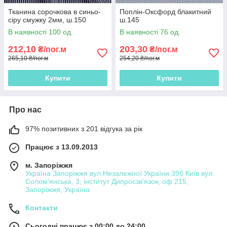
Тканина сорочкова в синьо-
Поплін-Оксфорд блакитний
сіру смужку 2мм, ш.150
ш.145
В наявності 100 од.
В наявності 76 од.
212,10
203,30
₴/пог.м
₴/пог.м
265,10 ₴/пог.м
254,20 ₴/пог.м
Купити
Купити
Про нас
97% позитивних з 201 відгука за рік
Працює з 13.09.2013
м. Запоріжжя
Україна Запоріжжя вул.Незалежної України 39б Київ вул.
Солом'янська, 3, інститут Дипросзв'язок, оф 215,
Запоріжжя, Україна
Контакти
Сьогодні працює з 00:00 до 24:00