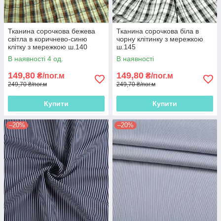
Тканина сорочкова бежева
Тканина сорочкова біла в
світла в коричнево-синю
чорну клітинку з мережкою
клітку з мережкою ш.140
ш.145
В наявності 4 од.
В наявності
149,80
149,80
₴/пог.м
₴/пог.м
249,70 ₴/пог.м
249,70 ₴/пог.м
Купити
Купити
–20%
–20%