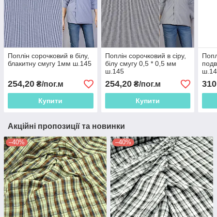
Поплін сорочковий в білу,
Поплін сорочковий в сіру,
Попл
блакитну смугу 1мм ш.145
білу смугу 0,5 * 0,5 мм
подв
ш.145
ш.1
254,20
254,20
310
₴/пог.м
₴/пог.м
Купити
Купити
Акційні пропозиції та новинки
–40%
–40%