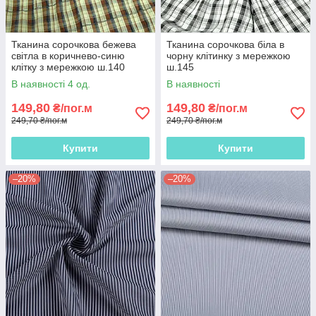
Тканина сорочкова бежева
Тканина сорочкова біла в
світла в коричнево-синю
чорну клітинку з мережкою
клітку з мережкою ш.140
ш.145
В наявності 4 од.
В наявності
149,80
149,80
₴/пог.м
₴/пог.м
249,70 ₴/пог.м
249,70 ₴/пог.м
Купити
Купити
–20%
–20%