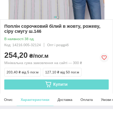
Поплін сорочковий білий в жовту, рожеву,
сіру смугу ш.146
В наявності 38 од.
Код: 14216.005-32124
Опт і роздріб
254,20
₴/пог.м
Мінімальна сума замовлення на сайті — 300 ₴
203,40 ₴
від 5 пог.м
127,10 ₴
від 50 пог.м
Купити
Опис
Характеристики
Доставка
Оплата
Умови 