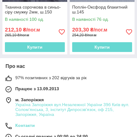
Тканина сорочкова в синьо-
Поплін-Оксфорд блакитний
сіру смужку 2мм, ш.150
ш.145
В наявності 100 од.
В наявності 76 од.
212,10
203,30
₴/пог.м
₴/пог.м
265,10 ₴/пог.м
254,20 ₴/пог.м
Купити
Купити
Про нас
97% позитивних з 202 відгуків за рік
Працює з 13.09.2013
м. Запоріжжя
Україна Запоріжжя вул.Незалежної України 39б Київ вул.
Солом'янська, 3, інститут Дипросзв'язок, оф 215,
Запоріжжя, Україна
Контакти
Сьогодні працює з 00:00 до 24:00