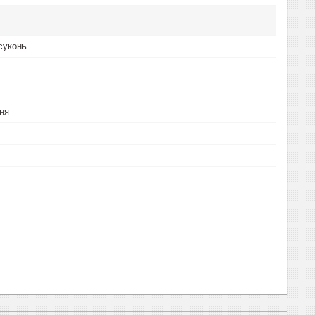
суконь
ня