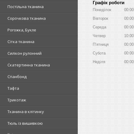
Графік роботи
Постільна тканина
Понеділок
00:00
Сорочкова тканина
Вівторок
00:00
Середа
00:00
Рогожка, Букле
Четвер
10:00
Сітка тканина
Пʼятниця
00:00
Силікон рулонний
Субота
00:00
Неділя
00:00
Скатертинна тканина
Спанбонд
Тафта
Трикотаж
Тканина в клітинку
Тюль із вишивкою