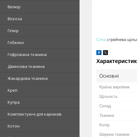
Велюр
Віскоза
Гіпюр
Сітка
стрейчева щільна
Гобелен
Гофрована тканина
Характеристик
Джинсова тканина
Основні
Жакардова тканина
Країна виробник
Креп
Щільність
Купра
Склад
Комплектуючі для карнизів
Тканина
Колір
Котон
Ширина тканини