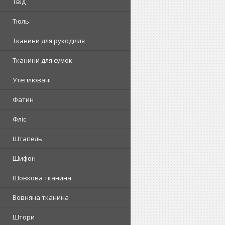
Твід
Тюль
Тканини для рукоділля
Тканини для сумок
Утеплювачі
Фатин
Фліс
Штапель
Шифон
Шовкова тканина
Вовняна тканина
Штори