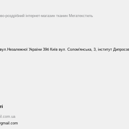
ово-роздрібний інтернет-магазин тканин Мегатекстиль
вул.Незалежної України 39б Київ вул. Солом'янська, 3, інститут Дипросзв
il.com.ua
@gmail.com