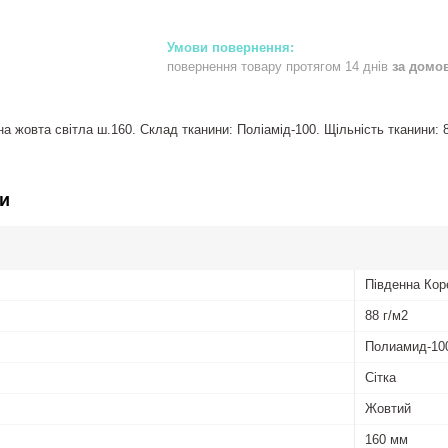
повернення товару протягом 14 днів
за домо
 жовта світла ш.160. Склад тканини: Поліамід-100. Щільність тканини: 88
и
Південна Кор
88 г/м2
Полиамид-10
Сітка
Жовтий
160 мм