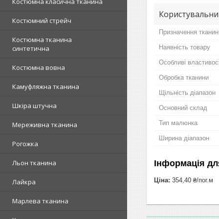
Костюмна класична тканина
Користувальни
Костюмний стрейч
Призначення тканин
Костюмна тканина
Наявність товару
синтетична
Особливі властивос
Костюмна вовна
Обробка тканини
Камуфляжна тканина
Щільність діапазон
Шкіра штучна
Основний склад
Тип малюнка
Мереживна тканина
Ширина діапазон
Рогожка
Інформація дл
Льон тканина
Ціна:
354,40 ₴/пог.м
Лайкра
Марлева тканина