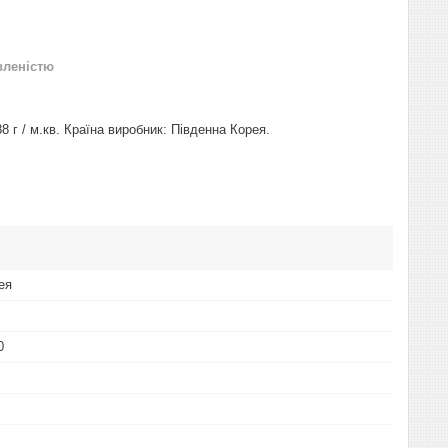
вленістю
 г / м.кв. Країна виробник: Південна Корея.
ея
0