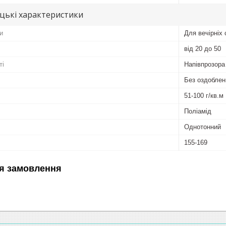
цькі характеристики
и
Для вечірніх 
від 20 до 50
ті
Напівпрозора
Без оздоблен
51-100 г/кв.м
Поліамід
Однотонний
155-169
я замовлення