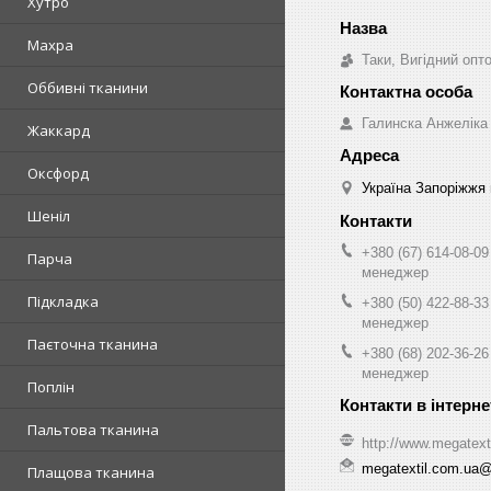
Хутро
Махра
Таки, Вигідний опт
Оббивні тканини
Галинска Анжеліка
Жаккард
Оксфорд
Україна Запоріжжя 
Шеніл
+380 (67) 614-08-09
Парча
менеджер
Підкладка
+380 (50) 422-88-33
менеджер
Паєточна тканина
+380 (68) 202-36-26
менеджер
Поплін
Пальтова тканина
http://www.megatext
megatextil.com.ua
Плащова тканина