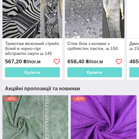
Трикотаж віскозний стрейч
Сітка біла з колами з
Джин
білий в чорно-сірі
сріблястих паєток, ш.150
ш.1
абстрактні смуги ш.145
567,20
658,40
465
₴/пог.м
₴/пог.м
Купити
Купити
Акційні пропозиції та новинки
–40%
–40%