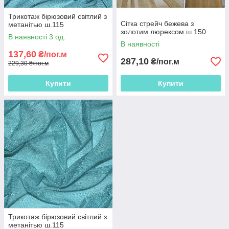
Трикотаж бірюзовий світлий з
Сітка стрейч бежева з
метанітью ш.115
золотим люрексом ш.150
В наявності 3 од.
В наявності
137,60
₴/пог.м
287,10
₴/пог.м
229,30 ₴/пог.м
Купити
Купити
Трикотаж бірюзовий світлий з
метанітью ш.115