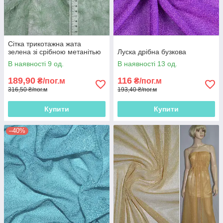
Сітка трикотажна жата
зелена зі срібною метанітью
Луска дрібна бузкова
В наявності 9 од.
В наявності 13 од.
189,90
116
₴/пог.м
₴/пог.м
316,50 ₴/пог.м
193,40 ₴/пог.м
Купити
Купити
–40%