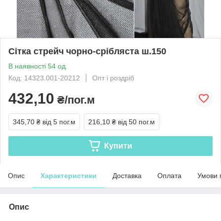
Сітка стрейч чорно-срібляста ш.150
В наявності 54 од.
Код: 14323.001-20212
Опт і роздріб
432,10
₴/пог.м
345,70 ₴
від 5 пог.м
216,10 ₴
від 50 пог.м
Купити
Опис
Характеристики
Доставка
Оплата
Умови 
Опис