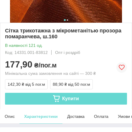
Сітка трикотажна з мікрометанітью прозора
помаранчева, ш.160
В наявності 121 од.
Код: 14331.001-83812
Опт і роздріб
177,90
₴/пог.м
Мінімальна сума замовлення на сайті — 300 ₴
142,30 ₴
від 5 пог.м
88,90 ₴
від 50 пог.м
Купити
Опис
Характеристики
Доставка
Оплата
Умови 