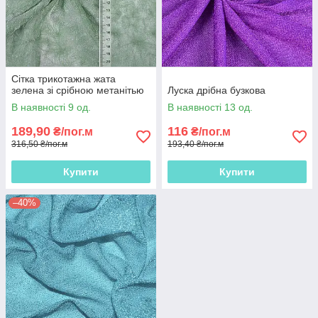
Сітка трикотажна жата
зелена зі срібною метанітью
Луска дрібна бузкова
В наявності 9 од.
В наявності 13 од.
189,90
116
₴/пог.м
₴/пог.м
316,50 ₴/пог.м
193,40 ₴/пог.м
Купити
Купити
–40%