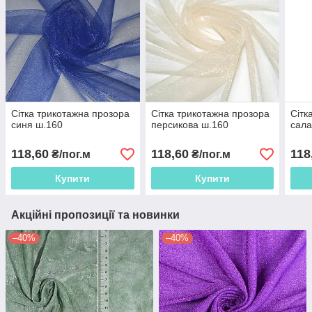
Сітка трикотажна прозора
Сітка трикотажна прозора
Сітк
синя ш.160
персикова ш.160
сала
118,60
118,60
118
₴/пог.м
₴/пог.м
Купити
Купити
Акційні пропозиції та новинки
–40%
–40%