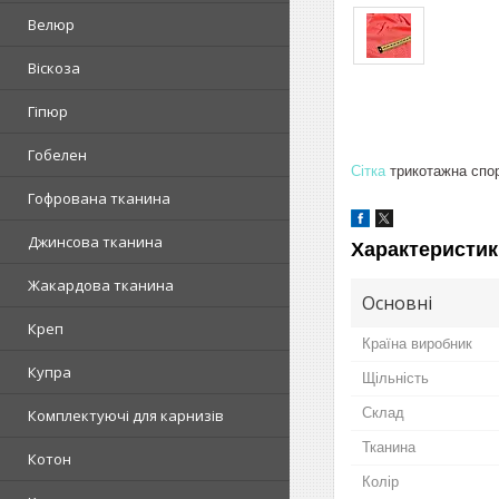
Велюр
Віскоза
Гіпюр
Гобелен
Сітка
трикотажна спорт
Гофрована тканина
Джинсова тканина
Характеристик
Жакардова тканина
Основні
Креп
Країна виробник
Купра
Щільність
Склад
Комплектуючі для карнизів
Тканина
Котон
Колір