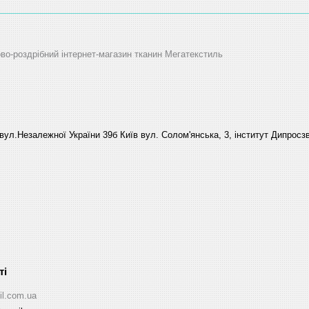
ово-роздрібний інтернет-магазин тканин Мегатекстиль
вул.Незалежної України 39б Київ вул. Солом'янська, 3, інститут Дипросзв
il.com.ua