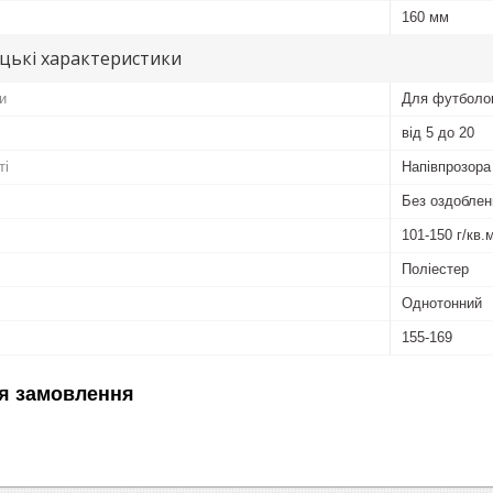
160 мм
цькі характеристики
и
Для футболок
від 5 до 20
ті
Напівпрозора
Без оздоблен
101-150 г/кв.
Поліестер
Однотонний
155-169
я замовлення