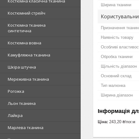
Костюмна класична тканина
Ширина тканини
Костюмний стрейч
Користувальни
Костюмна тканина
Призначення тканин
синтетична
Наявність товару
Костюмна вовна
Особливі властивос
Камуфляжна тканина
Обробка тканини
Щільність діапазон
Шкіра штучна
Основний склад
Мереживна тканина
Тип малюнка
Рогожка
Ширина діапазон
Льон тканина
Інформація дл
Лайкра
Ціна:
243,20 ₴/пог.м
Марлева тканина