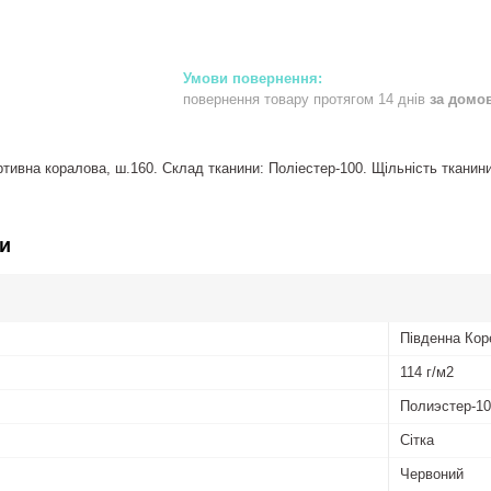
повернення товару протягом 14 днів
за домо
ивна коралова, ш.160. Склад тканини: Поліестер-100. Щільність тканини:
и
Південна Кор
114 г/м2
Полиэстер-1
Сітка
Червоний