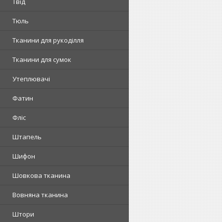
Твід
Тюль
Тканини для рукоділля
Тканини для сумок
Утеплювачі
Фатин
Фліс
Штапель
Шифон
Шовкова тканина
Вовняна тканина
Штори