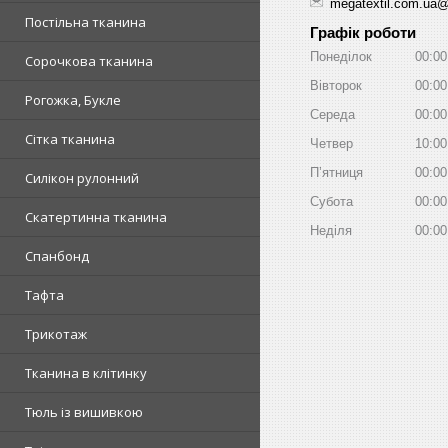
megatextil.com.ua
Постільна тканина
Графік роботи
Понеділок
00:00
Сорочкова тканина
Вівторок
00:00
Рогожка, Букле
Середа
00:00
Сітка тканина
Четвер
10:00
Пʼятниця
00:00
Силікон рулонний
Субота
00:00
Скатертинна тканина
Неділя
00:00
Спанбонд
Тафта
Трикотаж
Тканина в клітинку
Тюль із вишивкою