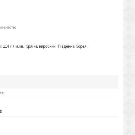
вленістю
 114 г / м.кв. Країна виробник: Південна Корея.
ея
00