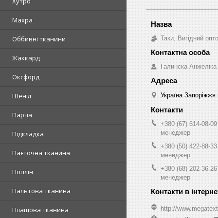
Хутро
Махра
Таки, Вигідний опт
Оббивні тканини
Жаккард
Галинска Анжеліка
Оксфорд
Україна Запоріжжя 
Шеніл
Парча
+380 (67) 614-08-09
менеджер
Підкладка
+380 (50) 422-88-33
Паєточна тканина
менеджер
+380 (68) 202-36-26
Поплін
менеджер
Пальтова тканина
http://www.megatext
Плащова тканина