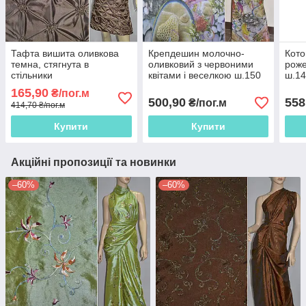
Тафта вишита оливкова
Крепдешин молочно-
Кото
темна, стягнута в
оливковий з червоними
роже
стільники
квітами і веселкою ш.150
ш.1
165,90
₴/пог.м
500,90
558
₴/пог.м
414,70 ₴/пог.м
Купити
Купити
Акційні пропозиції та новинки
–60%
–60%