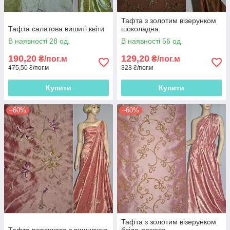
Тафта з золотим візерунком
Тафта салатова вишиті квіти
шоколадна
В наявності 28 од.
В наявності 56 од.
190,20
129,20
₴/пог.м
₴/пог.м
475,50 ₴/пог.м
323 ₴/пог.м
Купити
Купити
–60%
–60%
Тафта з золотим візерунком