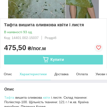
Тафта вишита оливкова квіти і листя
В наявності 93 од.
Код: 14401.002-15037
Роздріб
475,50
₴/пог.м
Купити
Опис
Характеристики
Доставка
Оплата
Умови 
Опис
Тафта
вишита оливкова
квіти
і листя. Склад тканини:
Поліестер-100. Щільність тканини: 121 г / м.кв. Країна
виробник: Південна Корея.