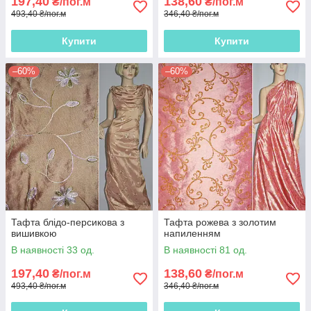
197,40
138,60
₴/пог.м
₴/пог.м
493,40 ₴/пог.м
346,40 ₴/пог.м
Купити
Купити
–60%
–60%
Тафта блідо-персикова з
Тафта рожева з золотим
вишивкою
напиленням
В наявності 33 од.
В наявності 81 од.
197,40
138,60
₴/пог.м
₴/пог.м
493,40 ₴/пог.м
346,40 ₴/пог.м