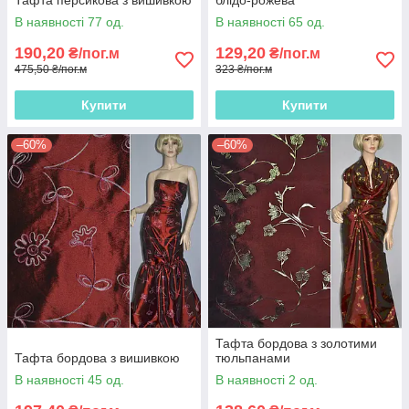
Тафта персикова з вишивкою
блідо-рожева
В наявності 77 од.
В наявності 65 од.
190,20
129,20
₴/пог.м
₴/пог.м
475,50 ₴/пог.м
323 ₴/пог.м
Купити
Купити
–60%
–60%
Тафта бордова з золотими
Тафта бордова з вишивкою
тюльпанами
В наявності 45 од.
В наявності 2 од.