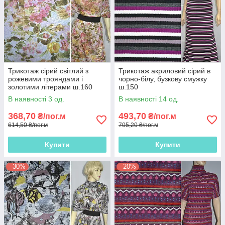
Трикотаж сірий світлий з
Трикотаж акриловий сірий в
рожевими трояндами і
чорно-білу, бузкову смужку
золотими літерами ш.160
ш.150
В наявності 3 од.
В наявності 14 од.
368,70
493,70
₴/пог.м
₴/пог.м
614,50 ₴/пог.м
705,20 ₴/пог.м
Купити
Купити
–30%
–20%