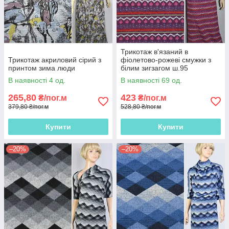
Трикотаж в'язаний в
Трикотаж акриловий сірий з
фіолетово-рожеві смужки з
принтом зима люди
білим зигзагом ш.95
В наявності 4 од.
В наявності 69 од.
265,80
423
₴/пог.м
₴/пог.м
379,80 ₴/пог.м
528,80 ₴/пог.м
Купити
Купити
–20%
–20%