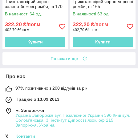
Трикотаж сірий чорно-
Трикотаж сірий чорно-червоні
зелено-бежеві ромби, ш.170
ромби, ш.165
В наявності 64 од.
В наявності 63 од.
322,20
322,20
₴/пог.м
₴/пог.м
402,70 ₴/пог.м
402,70 ₴/пог.м
Купити
Купити
Показати ще
Про нас
97% позитивних з 200 відгуків за рік
Працює з 13.09.2013
м. Запоріжжя
Україна Запоріжжя вул.Незалежної України 39б Київ вул.
Солом'янська, 3, інститут Дипросзв'язок, оф 215,
Запоріжжя, Україна
Контакти