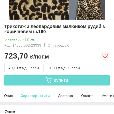
Трикотаж з леопардовим малюнком рудий з
коричневим ш.160
В наявності 12 од.
Код: 14565.002-23933
Опт і роздріб
723,70
₴/пог.м
579,10 ₴
від 5 пог.м
361,90 ₴
від 50 пог.м
Купити
Опис
Характеристики
Доставка
Оплата
Умови 
Опис