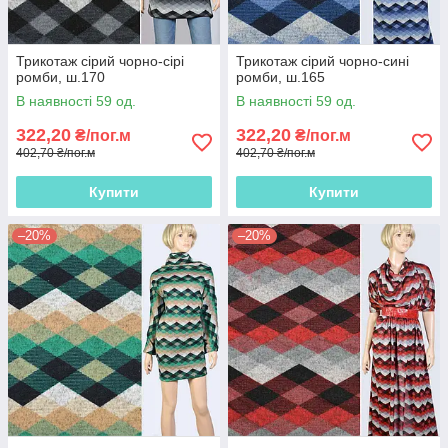
Трикотаж сірий чорно-сірі
Трикотаж сірий чорно-сині
ромби, ш.170
ромби, ш.165
В наявності 59 од.
В наявності 59 од.
322,20
322,20
₴/пог.м
₴/пог.м
402,70 ₴/пог.м
402,70 ₴/пог.м
Купити
Купити
–20%
–20%