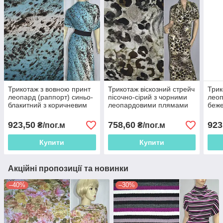
Трикотаж з вовною принт
Трикотаж віскозний стрейч
Трик
леопард (раппорт) синьо-
пісочно-сірий з чорними
леоп
блакитний з коричневим
леопардовими плямами
беже
ш.160
ш.149
кори
923,50
758,60
923
₴/пог.м
₴/пог.м
Купити
Купити
Акційні пропозиції та новинки
–40%
–30%