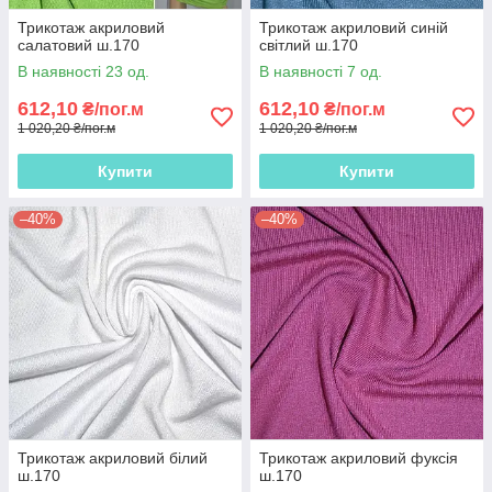
Трикотаж акриловий
Трикотаж акриловий синій
салатовий ш.170
світлий ш.170
В наявності 23 од.
В наявності 7 од.
612,10
612,10
₴/пог.м
₴/пог.м
1 020,20 ₴/пог.м
1 020,20 ₴/пог.м
Купити
Купити
–40%
–40%
Трикотаж акриловий білий
Трикотаж акриловий фуксія
ш.170
ш.170