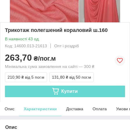
Трикотаж полегшений кораловий ш.160
В наявності 43 од.
Код: 14600.013-21613
Опт і роздріб
263,70
₴/пог.м
Мінімальна сума замовлення на сайті — 300 ₴
210,90 ₴
від 5 пог.м
131,80 ₴
від 50 пог.м
Купити
Опис
Характеристики
Доставка
Оплата
Умови 
Опис