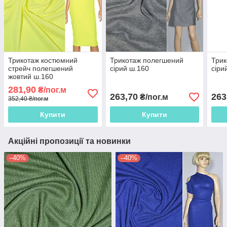
Трикотаж костюмний
Трикотаж полегшений
Трик
стрейч полегшений
сірий ш.160
сіри
жовтий ш.160
281,90
₴/пог.м
263,70
263
₴/пог.м
352,40 ₴/пог.м
Купити
Купити
Акційні пропозиції та новинки
–40%
–40%