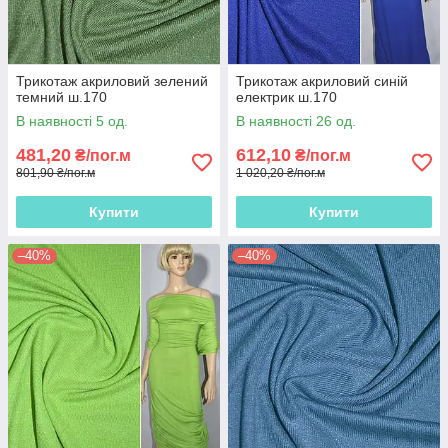
Трикотаж акриловий зелений
Трикотаж акриловий синій
темний ш.170
електрик ш.170
В наявності 5 од.
В наявності 26 од.
481,20
612,10
₴/пог.м
₴/пог.м
801,90 ₴/пог.м
1 020,20 ₴/пог.м
Купити
Купити
–40%
–40%