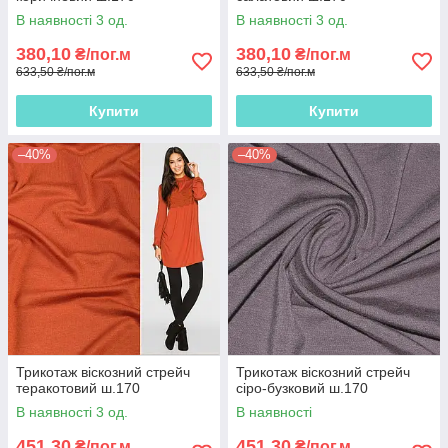
В наявності 3 од.
В наявності 3 од.
380,10
380,10
₴/пог.м
₴/пог.м
633,50 ₴/пог.м
633,50 ₴/пог.м
Купити
Купити
–40%
–40%
Трикотаж віскозний стрейч
Трикотаж віскозний стрейч
теракотовий ш.170
сіро-бузковий ш.170
В наявності 3 од.
В наявності
451,30
451,30
₴/пог.м
₴/пог.м