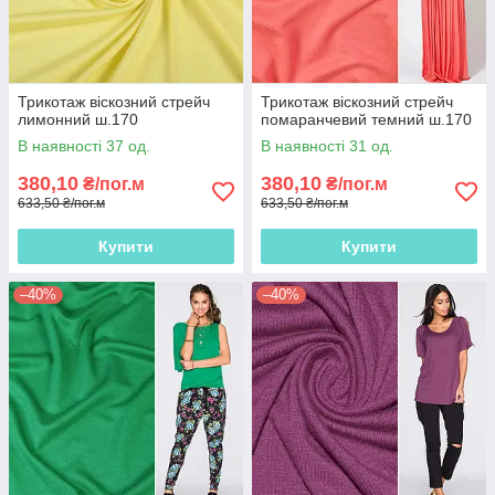
Трикотаж віскозний стрейч
Трикотаж віскозний стрейч
лимонний ш.170
помаранчевий темний ш.170
В наявності 37 од.
В наявності 31 од.
380,10
380,10
₴/пог.м
₴/пог.м
633,50 ₴/пог.м
633,50 ₴/пог.м
Купити
Купити
–40%
–40%