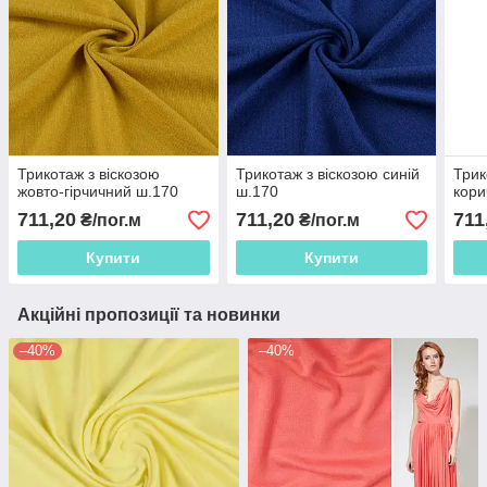
Трикотаж з віскозою
Трикотаж з віскозою синій
Трик
жовто-гірчичний ш.170
ш.170
кори
711,20
711,20
711
₴/пог.м
₴/пог.м
Купити
Купити
Акційні пропозиції та новинки
–40%
–40%