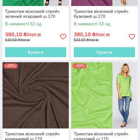
Трикотаж віскозний стрейч
Трикотаж віскозний стрейч
зелений яскравий ш.170
бузковий ш.170
В наявності 52 од.
В наявності 33 од.
380,10
380,10
₴/пог.м
₴/пог.м
633,50 ₴/пог.м
633,50 ₴/пог.м
Купити
Купити
–40%
–40%
Трикотаж віскозний стрейч
Трикотаж віскозний стрейч
коричневий ш.170
салатовий ш.170