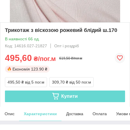
Трикотаж з віскозою рожевий блідий ш.170
В наявності 66 од.
Код: 14616.027-21827
Опт і роздріб
495,60
₴/пог.м
619,50 ₴/пог.м
Економія
123.90 ₴
495,50 ₴
від 5 пог.м
309,70 ₴
від 50 пог.м
Купити
Опис
Характеристики
Доставка
Оплата
Умови 