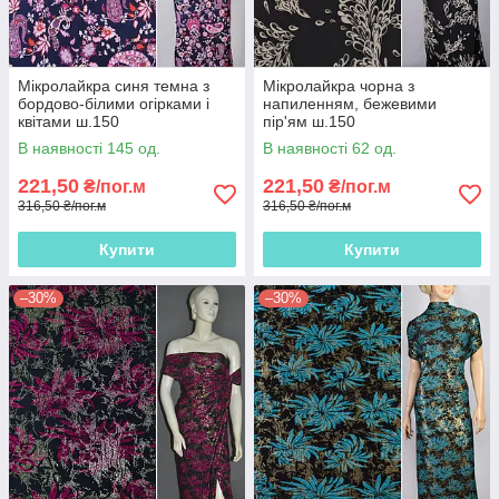
Мікролайкра синя темна з
Мікролайкра чорна з
бордово-білими огірками і
напиленням, бежевими
квітами ш.150
пір'ям ш.150
В наявності 145 од.
В наявності 62 од.
221,50
221,50
₴/пог.м
₴/пог.м
316,50 ₴/пог.м
316,50 ₴/пог.м
Купити
Купити
–30%
–30%