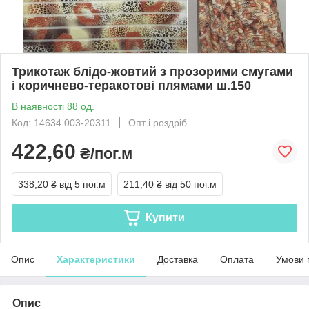
Трикотаж блідо-жовтий з прозорими смугами
і коричнево-теракотові плямами ш.150
В наявності 88 од.
Код: 14634.003-20311
Опт і роздріб
422,60
₴/пог.м
338,20 ₴
від 5 пог.м
211,40 ₴
від 50 пог.м
Купити
Опис
Характеристики
Доставка
Оплата
Умови 
Опис