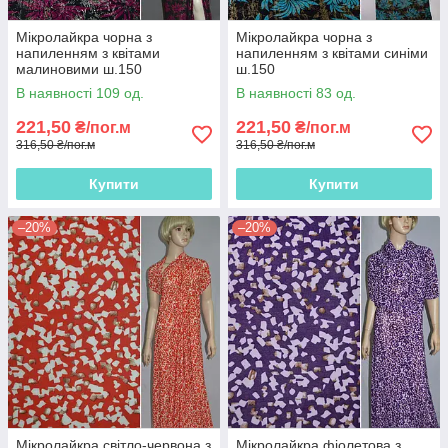
Мікролайкра чорна з
Мікролайкра чорна з
напиленням з квітами
напиленням з квітами синіми
малиновими ш.150
ш.150
В наявності 109 од.
В наявності 83 од.
221,50
221,50
₴/пог.м
₴/пог.м
316,50 ₴/пог.м
316,50 ₴/пог.м
Купити
Купити
–20%
–20%
Мікролайкра світло-червона з
Мікролайкра фіолетова з