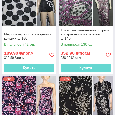
Трикотаж малиновий з сірим
Мікролайкра біла з чорними
абстрактним малюнком
колами ш.150
ш.140.
В наявності 42 од.
В наявності 130 од.
189,90
352,90
₴/пог.м
₴/пог.м
316,50 ₴/пог.м
588,10 ₴/пог.м
Купити
Купити
–30%
–30%