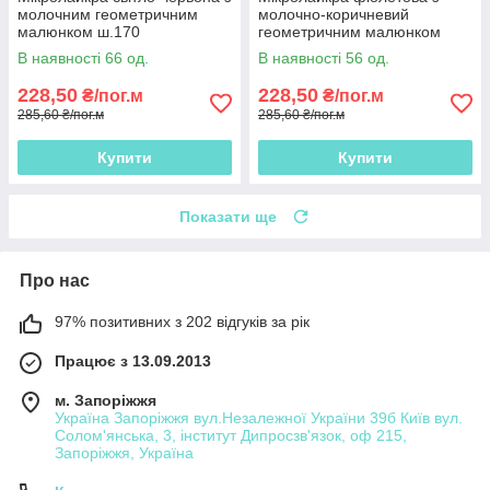
молочним геометричним
молочно-коричневий
малюнком ш.170
геометричним малюнком
ш.170
В наявності 66 од.
В наявності 56 од.
228,50
228,50
₴/пог.м
₴/пог.м
285,60 ₴/пог.м
285,60 ₴/пог.м
Купити
Купити
Показати ще
Про нас
97% позитивних з 202 відгуків за рік
Працює з 13.09.2013
м. Запоріжжя
Україна Запоріжжя вул.Незалежної України 39б Київ вул.
Солом'янська, 3, інститут Дипросзв'язок, оф 215,
Запоріжжя, Україна