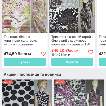
Трикотаж білий з
Трикотаж віскозний стрейч
Трик
коричнево-салатовим
біло-сірий з коричнево-
проз
листям і рожевими
чорними плямами ш.150
сині
квітками ш.130
346,10
₴/пог.м
474,50
422
₴/пог.м
494,40 ₴/пог.м
Купити
Купити
Акційні пропозиції та новинки
–40%
–40%